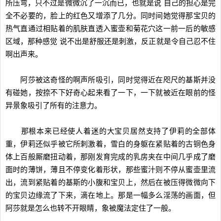
所压弯，只不过是微微沉了一沉而已，也就是说 自己的担心是完
全不必要的，脸上的红色又增添了几分。同时间她觉得那宝贝的
热气直通过相贴着的肌肤直透入蜜壶和菊花穴这一前一后的敏感
区域，那种感觉 说不出是舒服还是刺激，反正就是令自己忍不住
啊出声来。
阿莎被这奇怪的啊声所吸引，同时觉得近在咫尺的基斯并没
有碰她，按捺不下好奇心起来看了一下，一下就被近在眼前的怪
异景象吸引了所有的注意力。
那根本来已经使人着迷的大宝贝居然支持了伊莉的全部体
重，伊莉还似乎被它所刺激着，雪白的身躯在紧贴着的古铜色身
体上百般厮磨扭动着，那刚发育完成的乳房夹在中间几乎成了磨
面时的薄饼，薄且不停变化着形状，那些蜜汁则不停从蜜壶里流
出，流到紧贴着的基斯的小腹和宝贝上，然后在被压得微微向下
的宝贝边缘流了下来，滴在地上。那是一幅多么淫荡的画面，但
阿莎就是怎么也转不开眼睛，象被魔法定住了一般。