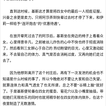
直到这时候，基斯这才算是将四女中的最后一人彻底征服，
兴奋之余更是卖力，只将阿莎弄到快晕过去时才停了下来，和伊
莉一样给予“连环炮击”的“优惠待遇”。
在放开晕死过去了的阿莎后，基斯坐在旁边的椅子上看着众
女，心里得意非凡，之前被丝儿炸伤的心中不快也终于彻底消除
了，然后看到三女醉心于自己的 热切盼望的目光，心里又激动起
来，不去管自己的体力、真气是否会消耗过度，又再向她们走过
去了。
因为他想到离开了这个村庄后，再有下一次发泄的机会也不
知道是什么时候的事了，所以今晚绝对不要让大家和自己失望，
就算连体力和真气透支了也无所谓，总之不要“谷精上脑”就好
了。于是基斯便轮番在四女的蜜壶、菊花穴以及小嘴里抽插，带
给她们无限欢乐的同时也就将精华射在四女的体内体外，在这个
夜里制造了无数激情。