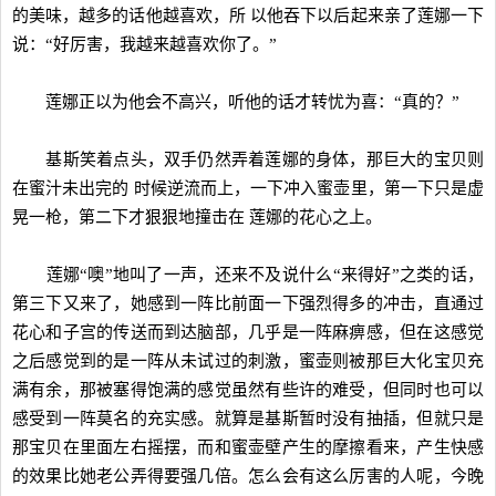
的美味，越多的话他越喜欢，所 以他吞下以后起来亲了莲娜一下
说：“好厉害，我越来越喜欢你了。”
莲娜正以为他会不高兴，听他的话才转忧为喜：“真的？”
基斯笑着点头，双手仍然弄着莲娜的身体，那巨大的宝贝则
在蜜汁未出完的 时候逆流而上，一下冲入蜜壶里，第一下只是虚
晃一枪，第二下才狠狠地撞击在 莲娜的花心之上。
莲娜“噢”地叫了一声，还来不及说什么“来得好”之类的话，
第三下又来了，她感到一阵比前面一下强烈得多的冲击，直通过
花心和子宫的传送而到达脑部，几乎是一阵麻痹感，但在这感觉
之后感觉到的是一阵从未试过的刺激，蜜壶则被那巨大化宝贝充
满有余，那被塞得饱满的感觉虽然有些许的难受，但同时也可以
感受到一阵莫名的充实感。就算是基斯暂时没有抽插，但就只是
那宝贝在里面左右摇摆，而和蜜壶壁产生的摩擦看来，产生快感
的效果比她老公弄得要强几倍。怎么会有这么厉害的人呢，今晚