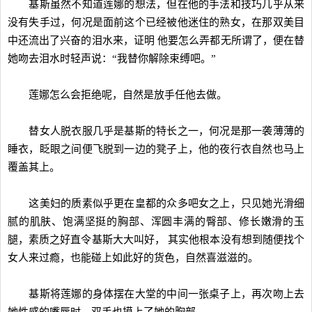
基斯虽然不知道莲娜的想法，但在他的手法和技巧几乎从来
没有失手过，何况是面前这个已经被他迷住的熟女，在那双美目
中还流出了兴奋的泪水来，证明 他要怎么弄都无所谓了，便在替
她吻去泪水时轻声说：“我替你解除束缚吧。”
莲娜怎么会拒绝呢，自然是放手任他去做。
替女人脱衣服几乎是基斯的特长之一，何况是那一袭薄薄的
睡衣，眨眼之间便飞脱到一边的凳子上，他的夜行衣自然也马上
覆盖其上。
这美妇的质素似乎更在皇都的众多吧女之上，只见她光滑细
腻的肌肤、饱满坚挺的胸部、浑圆丰满的臀部、修长嫩滑的玉
腿，素质之好直令基斯大大叫好， 其实他根本没有想到随便找个
女人来过瘾，也能碰上如此好的货色，自然喜滋滋的。
基斯将莲娜的身体摆在大堂的中间一张桌子上，再次吻上去