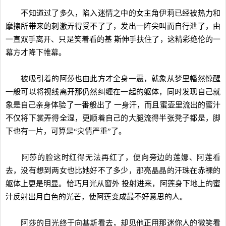
不知道过了多久，陷入迷情之中的女主角伊莉已经被热力和
摩擦所带来的刺激弄得受不了了，发出一阵尖叫而自行泄了，由
一直双手离开、只是笑着看的基 斯伸手扶住了，这精彩绝伦的一
幕方才降下帷幕。
被吸引着的阿莎也由此方才全身一震，就象从梦里幡然惊醒
一般可以将视线离开那仍然纠缠在一起的躯体，同时发现自己就
象是自己亲身体验了一番般出了 一身汗，而且蜜壶里流出的蜜汁
不仅将下裳弄得全湿，更顺着自己的大腿流得半张凳子都是，脚
下也有一片，可算是“灾情严重”了。
阿莎的脸这时红得无法再红了，便向旁边的莲娜、阿莲看
去，没有想到两女也比她好不了多少，那亮晶晶的汗珠在赤裸的
躯体上更是明显。恰巧月光从窗外 投射进来，阿莲身下地上的蜜
汁反射出月白色的光芒，使阿莲变成最不好意思的人。
阿莎的目光终于向基斯看去，却见他正用那迷你人的微笑看