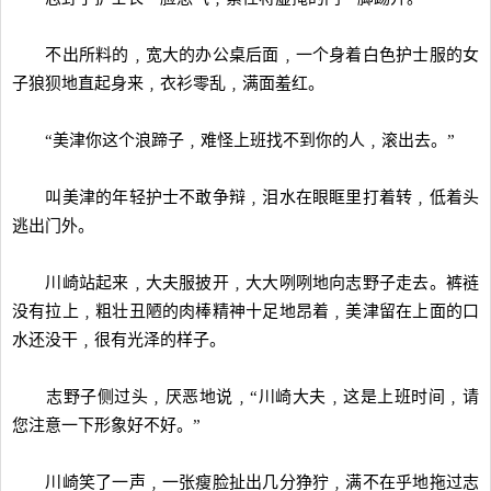
不出所料的﹐宽大的办公桌后面﹐一个身着白色护士服的女
子狼狈地直起身来﹐衣衫零乱﹐满面羞红。
“美津你这个浪蹄子﹐难怪上班找不到你的人﹐滚出去。”
叫美津的年轻护士不敢争辩﹐泪水在眼眶里打着转﹐低着头
逃出门外。
川崎站起来﹐大夫服披开﹐大大咧咧地向志野子走去。裤裢
没有拉上﹐粗壮丑陋的肉棒精神十足地昂着﹐美津留在上面的口
水还没干﹐很有光泽的样子。
志野子侧过头﹐厌恶地说﹐“川崎大夫﹐这是上班时间﹐请
您注意一下形象好不好。”
川崎笑了一声﹐一张瘦脸扯出几分狰狞﹐满不在乎地拖过志