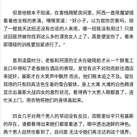
但是他根本不知道，在客栈隔壁房间里，阿西一直用魔望镜
看着他全程的表演，嘿嘿笑道：“好小子，以为就你厉害吗，除
了一棍挑天这招还没有合适的人来用，哪一招我没有用过？只是
这回居然被你找到这么多的漂亮女人上了，真是便宜你了。看来
耶理娅的训练要加紧进行了。”
直到凌晨时分，老板和阿莲的丈夫在破晓前才从一个醉鬼工
友口中得知了老板娘在酒店的表现，发觉有点不对劲而前往酒店
来捉奸，基斯才在大笑声中飘然 而去，他们根本追之不及。留在
现场的只有四具活色生香的雪白躯体，身上大滩 大滩的白色精液
显示出基斯大战四女的激烈状况，看得两个大男人眼都直了，连
忙关上门，用衣物将她们的身体盖起来。
四女几乎对两个男人的举动没有反应，双眼里似乎只有基斯
的存在，谁都看得出来她们都是着迷了，眼中透出迷醉的神色。
两个男人自然也看到了，自问是 无法令她们再次达到这个境界，