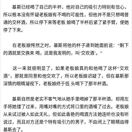
基斯已经喝了自己的半杯，他对自己的吸引力特别有信心，
所以根本没有怀疑老板娘有不喝的可能性，但他并不是只想喝普
通的交杯酒，所以停下来等老板 娘喝了半杯后紧了紧手臂，使她
停了下来。
在老板娘愕然之时，基斯将他的杯子递到她面前说：“剩下
的酒就是交换来 喝，这是我发明的，叫‘交欢酒’。”
这一来就很明显了，如果老板娘真的和他喝了这杯“交欢
酒”，那就是同意和他交欢了，所以老板娘迟疑了，但在基斯那
深情的眼睛凝视下，老板娘终于低 头喝下了那半杯酒。
基斯自然是老实不客气地从她手里喝掉了那半杯酒，却用左
手将她搂了过来，用嘴对嘴的方式将口里的酒哺了过去。老板娘
从未试过被人如此无礼，但如此香艳的喝酒方法她连听也没有听
说过，而且对方还是个特有吸引力的男子，不由闭上了眼睛由得
基斯去了。