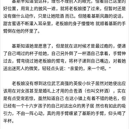
基斯早知道会这样，理也不理别人的眼光，借着自己这里的
好位置，用背上的披风一遮，就将老板娘搂了过来，但暂时还是
没有做什么动作，只是让她陪酒 而已。但随着基斯风趣的说话，
甜言蜜语不断灌入耳朵里，老板娘的身子慢慢地 就顺着基斯的手
臂倒在他的怀里了。
基斯知道她是愿意了，但是就在这时候才是最过瘾的，便递
了自己喝过的杯子给她，自己另外倒了一杯酒自己拿着，手臂伸
过去，臂弯绕过她老板娘的臂弯，将杯子递到自己嘴边，对着她
送出迷死人的微笑，轻轻点头说：“亲爱的，来一个吧。”
老板娘没有想到这位武艺高强的英俊小伙子居然对她使出应
该用在对女孩甚至是婚礼上才用的合卺酒（也叫交杯酒），实在
是有点受宠若惊，虽然知道自己 在这小镇上有着不错的艳名，但
已经有一个十六岁孩子的自己对这出众的男子居 然也有如此的吸
引力，不由一阵心动，真的用手臂缠紧了基斯的手臂，仰头喝了
半杯。