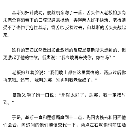
基斯见奸计成功，便趁机亲吻了一番，舌头伸入老板娘那尚
未完全将酒吞下的口腔里肆意搅动，弄得两人好不快活，老板娘
受不了也伸手抱住基斯，香舌也 反探过去，和基斯的舌头交战起
来。
这样的美妇居然做出如此激烈的反应是基斯所未想到的，但
更激起了他的性欲，低声说：“我今晚再来找你，你在吗？”
老板娘红着脸说：“我们晚上都在这里留宿的，两点过后你
再来吧。还有， 我叫莲娜，别再叫我老板娘了。”
基斯又吻了她一口说：“那就太好了，莲娜，我一定按时
到。”
于是，基斯一直和莲娜厮磨到十二点，先回客栈去和阿西他
们会合，向追问的他们随便交代一下，两点左右就悄悄前往酒