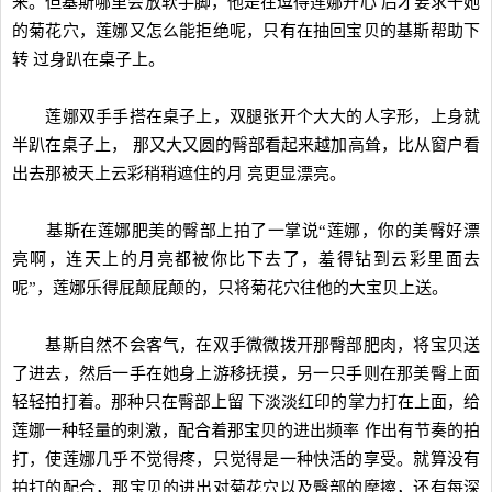
来。但基斯哪里会放软手脚，他是在逗得莲娜开心 后才要求干她
的菊花穴，莲娜又怎么能拒绝呢，只有在抽回宝贝的基斯帮助下
转 过身趴在桌子上。
莲娜双手手搭在桌子上，双腿张开个大大的人字形，上身就
半趴在桌子上， 那又大又圆的臀部看起来越加高耸，比从窗户看
出去那被天上云彩稍稍遮住的月 亮更显漂亮。
基斯在莲娜肥美的臀部上拍了一掌说“莲娜，你的美臀好漂
亮啊，连天上的月亮都被你比下去了，羞得钻到云彩里面去
呢”，莲娜乐得屁颠屁颠的，只将菊花穴往他的大宝贝上送。
基斯自然不会客气，在双手微微拨开那臀部肥肉，将宝贝送
了进去，然后一手在她身上游移抚摸，另一只手则在那美臀上面
轻轻拍打着。那种只在臀部上留 下淡淡红印的掌力打在上面，给
莲娜一种轻量的刺激，配合着那宝贝的进出频率 作出有节奏的拍
打，使莲娜几乎不觉得疼，只觉得是一种快活的享受。就算没有
拍打的配合，那宝贝的进出对菊花穴以及臀部的摩擦，还有每深