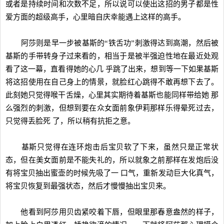
或者是持续时间和次数不足，所以说可以使出这招的男子都是性
爱方面的超级高手，心里暗自庆幸能遇上这样的高手。
阿莎则是早一步被基斯的“铁舌功”刺激得达到高潮，然后被
基斯的手带转身子过来看的，相当于是被半强迫性地在最近处观
看了这一幕，直看得她的心几 乎跳了出来，想到等一下如果基斯
将这招使用在自己身上的情景，就脸红心跳得不敢再想下去了。
此刻她只觉得喉干舌燥，心里其实期待着基斯也能同样带给她 那
么强烈的刺激，但想到要在众女面前象伊莉那样乐得晕死过去，
只觉得丢脸死 了，所以稍有抗拒之意。
基斯只觉得在连环炮击后宝贝软了下来，虽然只是正常状
态，但在美女面前是不能失礼的，所以就象之前那样在发炮后没
有将宝贝抽出蜜壶的时候先吸了一 口气，重新发动巨大化真气，
将宝贝恢复到最强状态，然后才慢慢抽出宝贝来。
他看到阿莎用贝齿紧咬着下唇，但眼里那春意盎然的样子，