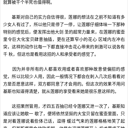
就算被干个半死也值得啊。
基斯对自己的实力自信得很，莲娜的想法在之前不知道有多
少女人有过了，所以他只是停了一停，让莲娜仔细体味一下那种
特别的感觉后，便发挥出他大剑 圣的超常力量来，在莲娜的蜜壶
里令巨大化宝贝肆意抽插，更在还算窄小的花心 区域内左冲右
突，这样的动作比每一下都直接冲击花心带来的刺激可以说各有
千 秋，但这也是看用这招的人和承受者的感觉了。
因为并非所有的人都喜欢用或者喜欢那种故意使偏招的感
觉，所以比较少人用，因此一般情况下都会在刺入几次后看看对
方是否愿意这样，双方都同意了才会用的。但这次的效果不用问
基斯也知道得清楚，就从莲娜的享受看来她是很乐意这样的。
这招果然管用，才四五百抽已经令莲娜又泄一次了，基斯知
道应该让她歇一 歇了，便将依然坚挺的大宝贝留在蜜壶里面，只
是对着莲娜说着些体己话，逗得 缓过气来的莲娜格格地笑了起