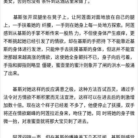
美女，否则也没有 条件到这酒店里来做了。
基斯张开双腿坐在凳子上，让阿莲面对面地放在自己的腿
上，一手扶着她的 纤腰，一手则在她身上每一处地方探索。阿莲
感到从基斯的手掌不断传来一股热 力，不但使身体产生痕痒，更
不断挑起她已经引发了的情欲，却在基斯的手把持 下不能靠近基
斯的身体进行发泄，只能伸手去抚摸基斯的身体，但这并不能宣
泄那越来越高涨的情欲，这使她全身颤抖不已，身子向后弓着，
手指和脚指则略显 僵硬，蜜壶里的蜜汁则象开了闸的洪水一般涌
了出来。
基斯对她这样的反应满意之极，这种方法百试百灵，通过手
法令对方情欲不断积累而无法宣泄，这样可以在进去后的刺激增
加数十倍。现在这个样子已经差 不多了，他便停止了抚摸，双手
将还在情欲巅峰的阿莲拉近身来，吻住了她，同 时将她的身子微
微一抬，对准蜜壶就将那大宝贝刺了进去。
阿莲闷哼一声，但在基斯的嘴掩盖下几不可闻，基斯则感觉