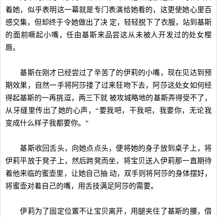
着她，似乎表明这一幕就是专门表演给她看的，这更使她心里百
感交集，但却终于令她做出了决 定，轻轻脱下了衣服，站到基斯
的面前噘起小嘴，任由基斯来品尝这从未被人开发过的处女樱
唇。
基斯在刚才已经尝过了辛苦了的伊莉的小嘴，现在见达到预
期效果，自然一手将阿莎搂了过来狂吻下去，阿莎这处女如何经
得起基斯的一再挑逗，两三下就 被攻城略地的基斯弄得受不了，
从牙缝里传出了她的心声，“要我吧，干我吧，我要你，无论我
变成什么样子我都要你。”
基斯收回舌头，向她点点头，便将她的身子放到桌子上，将
伊莉平放于凳子上，然后跨凳而坐，将宝贝送入伊莉那一直期待
着他来临的蜜壶里，让她自己抽 动，双手则将阿莎的身体摆好，
将蜜壶对着自己的嘴，用舌技满足阿莎的需要。
伊莉为了固定位置不让宝贝离开，用腿夹住了基斯的腰，借