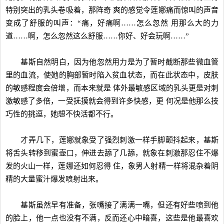
特别突出的乳头卷吸着，那阵奇 爽的感觉令莲娜痛而惊叫的声音
变成了舒服的叫声：“痛，好痛啊……怎么忽然 用那么大的力
道……啊，怎么忽然这么舒服……你好、好会玩啊……”
基斯自然明白，因为他忽然用力是为了暂时截断那些微血管
里的血流，使她的胸部暂时陷入贫血状态，而在此状态中，皮肤
的敏感程度会倍增，而本来就是 体外最敏感区域的乳头更是对刺
激敏感了多倍，一受抚摸就会得到许多快感，更 何况是他那么技
巧性的挑逗，她想不快活都不行。
才弄几下，莲娜就象受了强烈刺激一样手脚颤抖起来，基斯
将舌头转移到蜜壶口，伸进去舔了几舔，就象在刺激那忍住不爆
发的火山一样，莲娜还如何忍得 住，象男人射精一样将混杂着阴
精的大量蜜汁爆发喷射出来。
基斯虽然早有准备，张嘴接了满满一嘴，但还有好些喷到他
的脸上，他一点也没有不满，反而还心中暗喜，这些是他最喜欢