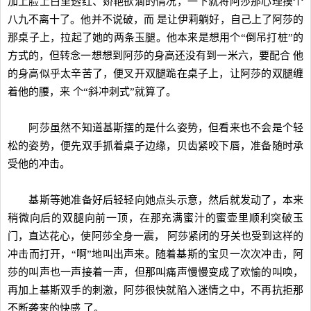
加上脸上白里透红、娇艳欲滴的情况，一下就将阿莎那心理摸个
八九不离十了。他并不说破，而 是让伊莉躺好，自己上了阿莎的
那桌子上，拉起了她的两条玉腿。他本来是想用个“倒吊打桩”的
方式的，但转念一想想到阿莎的身高还没有到一米六，要配合 他
的身高似乎太辛苦了，便叉开双腿跪在桌子上，让阿莎的双腿缠
着他的腰，来 个“斜冲刺式”就算了。
阿莎虽然不知道基斯摆的是什么姿势，但看来也不会是个轻
松的姿势，便先双手抓着桌子边缘，贝齿紧咬下唇，准备随时承
受他的冲击。
基斯等她准备好后轻轻向她点头示意，然后就发动了，本来
稍微向后的双腿向前一顶，在那充满蜜汁的蜜壶里顺利突破玉
门，直达花心，使阿莎全身一震， 阿莎紧闭的牙关也受到这样的
冲击而打开，“啊”地叫出声来。随着基斯的宝贝一次次冲击，阿
莎的叫声也一声接着一声，但那叫痛声慢慢变成了欢愉的叫唤，
再加上基斯双手的刺激，阿莎很快就陷入迷情之中，不再抗拒那
不断袭来的快感 了。