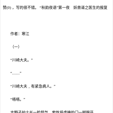
赞(0) ，写的很不错。 “秋韵夜语”第一夜 妖兽道之医生的报复
作者：寒江
（一）
“川崎大夫。”
“……”
“川崎大夫﹐有紧急病人。”
“唔唔。”
志野子护士长一脸怒气﹐索性将虚掩的门一脚踢开。