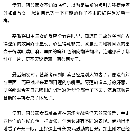
伊莉、阿莎两女不知道底细，以为是基斯的吸引力强得使阿
莲如此放荡，想到自己等一下可能的样子不由脸红得象发烧一
样。
基斯将周围三女的反应全看在眼里，知道自己故意将阿莲弄
得淫荡的效果终于显现，心里得意非常，就更卖力地将阿莲的蜜
壶干得噗嗤噗嗤响，里面的鲜红 色细肉翻进翻出，连莲娜看了都
绯红一片，更不要说伊莉、阿莎两女了。
最后爆发时，基斯考虑到阿莲已经是别人的妻子，便没有射
在里面，而是抽出来塞到阿莲的小嘴里。阿莲知道基斯的好意，
便将那混合着自己喷出的阴精的 精华全部吞了下去，然后就顺着
基斯的手挨着桌子休息了。
伊莉、阿莎两女看着基斯在两场大战后仍无丝毫倦意，并走
向她们的时候心情一样紧张，但两女却有不同的表现。伊莉悄悄
地看了母亲一眼，正好遇上母亲 充满鼓励的目光，加上刚才已经