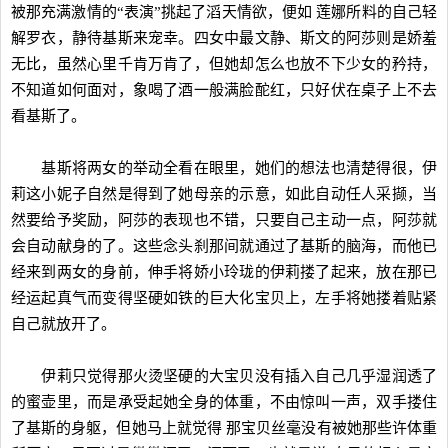
被那充满激情的“表演”挑起了滔天情欲，便如 莲娜所料的自己轻
解罗衣，静待基斯来宠幸。四女中最文静、斯文的阿莎则是娇羞
无比，虽然心里千肯万肯了，但她却怎么也放不下少女的矜持，
不知道如何面对，象喝了酒一般满脸酡红，只好伏在桌子上不去
看基斯了。
基斯将两女的举动全看在眼里，她们的想法也清楚得很，伊
莉这小妮子自然是得到了她母亲的示意，如此自动任人采撷，当
然要给予奖励，阿莎的表现也不错，只要自己主动一点，阿莎就
会自动献身的了。这些念头刹那间就通过了基斯的脑海，而他已
经来到两女的身前，伸手将娇小玲珑的伊莉搂了起来，放在那已
经运起真气而变得坚硬如铁的巨大化宝贝上，左手将她搂着贴紧
自己就放开了。
伊莉只觉得那火烫坚硬的大宝贝没有插入自己几乎湿润透了
的蜜壶里，而是承受起她全身的体重，不由惊叫一声，双手搂住
了基斯的身躯，但她马上就觉得 那宝贝丝毫没有被她那些许体重