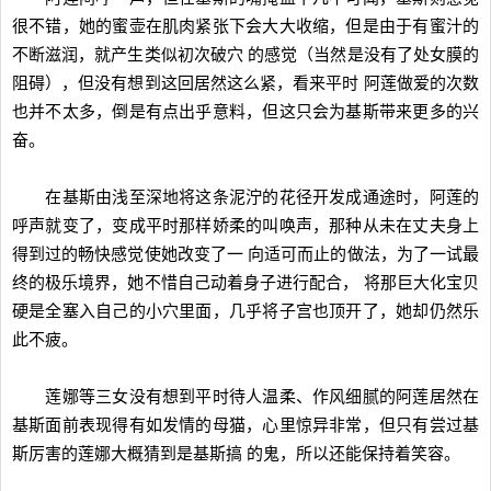
很不错，她的蜜壶在肌肉紧张下会大大收缩，但是由于有蜜汁的
不断滋润，就产生类似初次破穴 的感觉（当然是没有了处女膜的
阻碍），但没有想到这回居然这么紧，看来平时 阿莲做爱的次数
也并不太多，倒是有点出乎意料，但这只会为基斯带来更多的兴
奋。
在基斯由浅至深地将这条泥泞的花径开发成通途时，阿莲的
呼声就变了，变成平时那样娇柔的叫唤声，那种从未在丈夫身上
得到过的畅快感觉使她改变了一 向适可而止的做法，为了一试最
终的极乐境界，她不惜自己动着身子进行配合， 将那巨大化宝贝
硬是全塞入自己的小穴里面，几乎将子宫也顶开了，她却仍然乐
此不疲。
莲娜等三女没有想到平时待人温柔、作风细腻的阿莲居然在
基斯面前表现得有如发情的母猫，心里惊异非常，但只有尝过基
斯厉害的莲娜大概猜到是基斯搞 的鬼，所以还能保持着笑容。