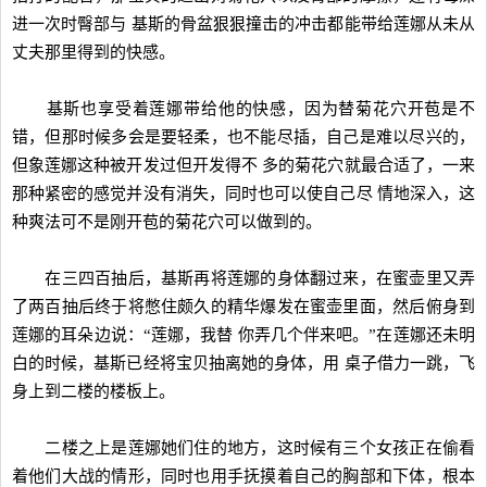
进一次时臀部与 基斯的骨盆狠狠撞击的冲击都能带给莲娜从未从
丈夫那里得到的快感。
基斯也享受着莲娜带给他的快感，因为替菊花穴开苞是不
错，但那时候多会是要轻柔，也不能尽插，自己是难以尽兴的，
但象莲娜这种被开发过但开发得不 多的菊花穴就最合适了，一来
那种紧密的感觉并没有消失，同时也可以使自己尽 情地深入，这
种爽法可不是刚开苞的菊花穴可以做到的。
在三四百抽后，基斯再将莲娜的身体翻过来，在蜜壶里又弄
了两百抽后终于将憋住颇久的精华爆发在蜜壶里面，然后俯身到
莲娜的耳朵边说：“莲娜，我替 你弄几个伴来吧。”在莲娜还未明
白的时候，基斯已经将宝贝抽离她的身体，用 桌子借力一跳，飞
身上到二楼的楼板上。
二楼之上是莲娜她们住的地方，这时候有三个女孩正在偷看
着他们大战的情形，同时也用手抚摸着自己的胸部和下体，根本