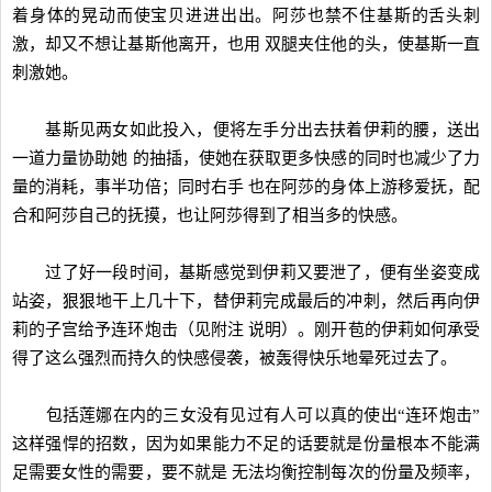
着身体的晃动而使宝贝进进出出。阿莎也禁不住基斯的舌头刺
激，却又不想让基斯他离开，也用 双腿夹住他的头，使基斯一直
刺激她。
基斯见两女如此投入，便将左手分出去扶着伊莉的腰，送出
一道力量协助她 的抽插，使她在获取更多快感的同时也减少了力
量的消耗，事半功倍；同时右手 也在阿莎的身体上游移爱抚，配
合和阿莎自己的抚摸，也让阿莎得到了相当多的快感。
过了好一段时间，基斯感觉到伊莉又要泄了，便有坐姿变成
站姿，狠狠地干上几十下，替伊莉完成最后的冲刺，然后再向伊
莉的子宫给予连环炮击（见附注 说明）。刚开苞的伊莉如何承受
得了这么强烈而持久的快感侵袭，被轰得快乐地晕死过去了。
包括莲娜在内的三女没有见过有人可以真的使出“连环炮击”
这样强悍的招数，因为如果能力不足的话要就是份量根本不能满
足需要女性的需要，要不就是 无法均衡控制每次的份量及频率，