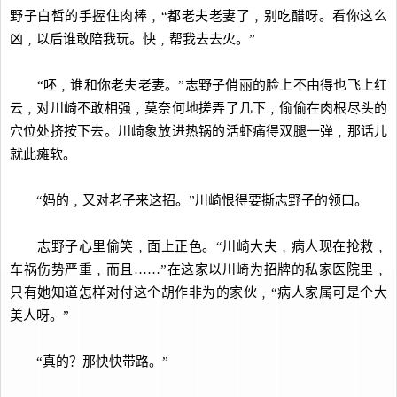
野子白皙的手握住肉棒﹐“都老夫老妻了﹐别吃醋呀。看你这么
凶﹐以后谁敢陪我玩。快﹐帮我去去火。”
“呸﹐谁和你老夫老妻。”志野子俏丽的脸上不由得也飞上红
云﹐对川崎不敢相强﹐莫奈何地搓弄了几下﹐偷偷在肉根尽头的
穴位处挤按下去。川崎象放进热锅的活虾痛得双腿一弹﹐那话儿
就此瘫软。
“妈的﹐又对老子来这招。”川崎恨得要撕志野子的领口。
志野子心里偷笑﹐面上正色。“川崎大夫﹐病人现在抢救﹐
车祸伤势严重﹐而且……”在这家以川崎为招牌的私家医院里﹐
只有她知道怎样对付这个胡作非为的家伙﹐“病人家属可是个大
美人呀。”
“真的？那快快带路。”