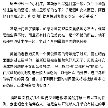
这天经过一个小村庄，基斯象久旱遇甘露一般，兴冲冲地就
前往当地的酒吧，他心里所想的也不外乎是酒和女人而已，阿西
他们也知道的，所以他们就直接到客栈去吃饭，不等基斯了。
基斯推门进了酒馆，却意外地发现里面虽然地方不大，但是
居然生意不错，而且还有好几位美女在，是个不错的所在。他不
和那些酒徒坐在一起，坐到了酒 吧最靠里面的吧台去。
美艳的老板娘见到一个英俊潇洒的青年走了过来，便在吧台
里面走过去招呼他，基斯已经被变相禁色好几天了，见到这样充
满成熟风韵的美女那么会放过， 马上施展他“皇都种马”的本色，
在买酒喝的同时对老板娘大灌迷汤，以他出众 的外表，连飞鸟也
能哄下来的灵巧口舌，才不到两杯酒的时间里就将老板娘哄得 心
花怒放，出来吧台陪他喝酒了。
酒吧里面有好几个酒徒见到老板娘居然打破一直以来的惯
例，走出吧台来陪伴客人，这是自从开张以来几乎没有试过的事