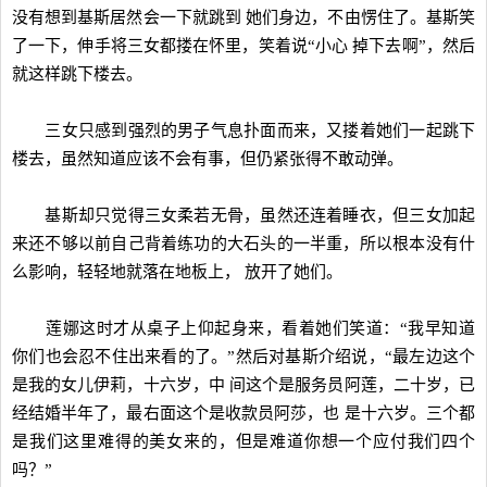
没有想到基斯居然会一下就跳到 她们身边，不由愣住了。基斯笑
了一下，伸手将三女都搂在怀里，笑着说“小心 掉下去啊”，然后
就这样跳下楼去。
三女只感到强烈的男子气息扑面而来，又搂着她们一起跳下
楼去，虽然知道应该不会有事，但仍紧张得不敢动弹。
基斯却只觉得三女柔若无骨，虽然还连着睡衣，但三女加起
来还不够以前自己背着练功的大石头的一半重，所以根本没有什
么影响，轻轻地就落在地板上， 放开了她们。
莲娜这时才从桌子上仰起身来，看着她们笑道：“我早知道
你们也会忍不住出来看的了。”然后对基斯介绍说，“最左边这个
是我的女儿伊莉，十六岁，中 间这个是服务员阿莲，二十岁，已
经结婚半年了，最右面这个是收款员阿莎，也 是十六岁。三个都
是我们这里难得的美女来的，但是难道你想一个应付我们四个
吗？”