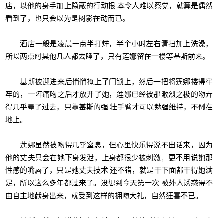
店，以他的身手加上隐蔽的行动根 本令人难以察觉，就算是偶然
看到了，也只会以为是树影在动而已。
酒店一般是凌晨一点半打烊，半个小时左右清扫加上洗澡，
所以两点时其他几人都去睡了，只有莲娜留在一楼等基斯前来。
基斯被迎进来后悄悄掩上了门锁上，然后一把将莲娜搂得牢
牢的，一阵痛吻之后才放开了她，莲娜已经被那激烈之极的吻弄
得几乎晕了过去，只靠基斯的强 壮手臂才可以勉强维持，不倒在
地上。
莲娜虽然被吻得几乎窒息，但心里快乐得说不出话来，因为
他的丈夫只会在她下身发泄，上身都很少被刺激，更不用说她那
性感的嘴唇了，只是她丈夫技术 还不错，就是干下面都干得她满
足，所以这么多年都过来了。没想到今天第一次 被外人诱惑得不
由自主地献身出来，就受到这样的拥吻大礼，自然狂喜不已。