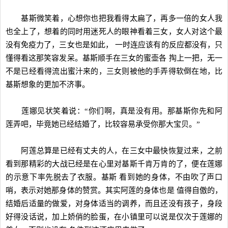
基斯微笑着，心想你也把我看得太扁了，再多一倍的女人我
也全上了，想着的同时用迷死人的眼神看着三女，女人对这个最
没有免疫力了，三女也是如此， 一时连应该有的反应都没有，只
懂得看这那笑容发呆。基斯顺手在三女的蜜壶各 掏上一把，无一
不是已经看得流出蜜汁来的，三女则被他的手弄得软倒在地，比
基斯想象的更加不济事。
莲娜见状笑着说：“你们啊，真是没有用。那基斯你先和阿
莲弄吧，毕竟她已经结婚了，比较容易承受你那大宝贝。”
阿莲总算是已经有丈夫的人，在三女中最快恢复过来，之前
看到那精彩的大战已经是在心里对基斯千肯万肯的了，便在莲娜
的示意下率先脱去了衣服。基斯 看到她的身体，不由吹了声口
哨，表示对她那身体的赞赏。其实阿莲的身体也是 值得自傲的，
结婚后适量的做爱，对身体适当的调养，而且还没有孩子，身段
好得没话说，加上娇俏的脸蛋，在小镇里可以说是仅次于莲娜的