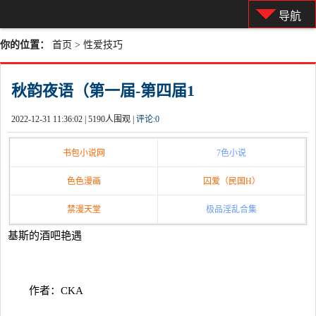
导航
你的位置：
首页
>
性爱技巧
秋韵夜语（第一届-第四届1
2022-12-31 11:36:02 |
5190人围观 |
评论:
0
书包小说网
7色小说
色色漫画
囚爱（民国H）
禁漫天堂
极品淫乱合集
基斯的酒吧艳遇
作者：CKA