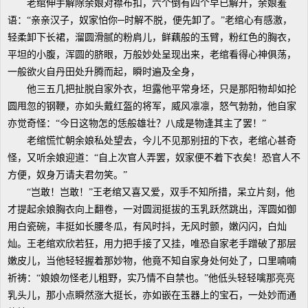
老绾伸手解除余娘对襟布扣，六个倒有四个早已解开，余娘羞
语：“亲亲汉子，奴家怕你─时解不脱，便先卸了。”老绾心有感激，
轻柔卸下长裙，溜圆滑腻的粉肩儿，鲜藕般的玉臂，粉红色的胸衣，
平坦的小腹，浑圆的脐眼，万般妙处呈现出来，老绾看得心神俱荡，
一般欲火自丹田处升腾而起，瞬时遍及全身，
他三五几把扯脱自家外衣，坦露他平常身坯，只是那阳物却如抡
圆甩忽的钢鞭，亦如头戴红盔的将军，威风凛凛，怒气勃勃，他自家
亦觉奇怪：“今日这物怎的恁般雄壮？八成是物逢其主了罢！”
老绾慌忙朝余娘私处望去，今儿不见那别扭的下衣，老绾心甚奇
怪，又听余娘迎道：“自上次官人弄罢，奴家便不着下衣矣！恐官人不
方便，奴身万请夫君勿笑。”
“岂敢！岂敢！”王老绾又喜又爱，双手不知所措，呆立片刻，他
才提起余娘胸衣向上翻卷，一对圆润挺拔的玉乳跃然跳出，浑圆如御
用白瓷碗，丰挺如长腰冬瓜，有风时抖，无风时颤，嫩闪闪，白灿
灿。王老绾欢欣若狂，用力把手接了又挂，唯恐自家老手蹭破了那层
嫩皮儿，当他轻轻握着那妙物，他竟不知自家身处何处了，口里喃喃
祈祷：“娘娘勿怪老儿粗野，实乃情不自禁也。”他低头轻轻噙那亮亮
乳头儿，那小点瞬然涨大挺长，亦如嵌在玉器上的宝石，一处妙而通