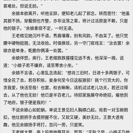
甚难处，但说无妨。”
余娘本欲离开，听他言辞，便知老儿起了邪念，转而思忖：“他虽
其貌不扬，穿戴倒也齐整，亦非没荡之辈，将计过活原是不赖，只是
他的银子。”余娘拿捏不定，一时无语。
王老绾见她沉吟不语，秀眉壤春，别有风韵，不由呆了。他只觉
腰中硬物挺翘，无法收拾。时值换班，另一守门官戏言：“汝去罢！余
娘亦是单身，乾脆你俩凑一处罢。”
余娘佯怒，疾行，王老绾跌跌撞撞见追不舍，他深深一揖，说
道：“小娘子若不嫌弃，请至寒舍小坐。”
余娘不言语，心里乱念迭起：“想肖三旧时，日进十多两银子，可
惜全花了去，若存积些，妾身何至今日这般狼狈！挑个行货大的，你
贪我爱，快活至极！也罢，权去瞅瞅，适机试试老儿功夫，若还过得
去，从了他也无妨！他已是半百老儿，待奴家施展夺命绝招，催他到
了地府，银子便是我的！”
不说余娘心如蛇蜗，单说王景见妇人胸襟凸起，宛若一对玉碗倒
扣，他壮胆把手去摸把握不住，又软又硬，美妙无比，王景大道有
趣，他见余娘扬手将打，忽闪一旁，只是笑。
王老绾大窘，奔上前扇他两耳光，怒骂：“无耻之举，小娘子乃他