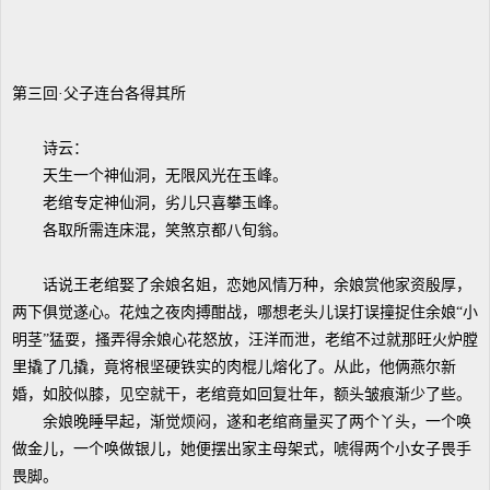
第三回·父子连台各得其所
诗云：
天生一个神仙洞，无限风光在玉峰。
老绾专定神仙洞，劣儿只喜攀玉峰。
各取所需连床混，笑煞京都八旬翁。
话说王老绾娶了余娘名姐，恋她风情万种，余娘赏他家资殷厚，
两下俱觉遂心。花烛之夜肉搏酣战，哪想老头儿误打误撞捉住余娘“小
明茎”猛耍，搔弄得余娘心花怒放，汪洋而泄，老绾不过就那旺火炉膛
里撬了几撬，竟将根坚硬铁实的肉棍儿熔化了。从此，他俩燕尔新
婚，如胶似膝，见空就干，老绾竟如回复壮年，额头皱痕渐少了些。
余娘晚睡早起，渐觉烦闷，遂和老绾商量买了两个丫头，一个唤
做金儿，一个唤做银儿，她便摆出家主母架式，唬得两个小女子畏手
畏脚。