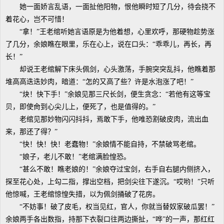
她一面娇言乱语，一面扯他阳物，恨他瞬时短了几分，待会挠不
着花心，岂不可惜！
“拿！”王老绾听她言语原是为他着想，心里欢呼，那硬物趁势涨
了几分，余娘瞧在眼里，乐在心上，说在口头：“乖乖儿，再长，再
长！”
却说王老绾解下床头佩剑，心头激荡，手腕突突乱抖，他瞧着那
堆高高迭迭妙肉，暗道：“怎的又高了些？许是水泡涨了吧！”
“炔！快下手！”余娘见那三尺长剑，便生贪念：“若他有这等宝
贝，即使肏到心尖儿上，便死了，也是值得的。”
老绾见那妙物闪闪抖抖，焉敢下手，他唯恐割破皮肉，流出血
来，那还了得？”
“快！快！快！老蠢物！”余娘情不能自持，不禁破骂老绾。
“娘子，老儿不敢！”老绾满脸惶恐。
“甚么不敢！瞧老娘的！”余娘夺过宝剑，右手自右腿内侧挤入，
探至花心处，上勾二指，撑出空档，把剑尖往下遂沉。“哎哟！”只听
他惊喊，王老绾惊惶失措，以为佩剑捅破了花房。
“不妨事！破了皮毛，权当见红，官人，你就当替奴家破瓜罢！”
余娘两手各出数指，持那下衣裂口往两边撕扯，“哗”的一声，那红红