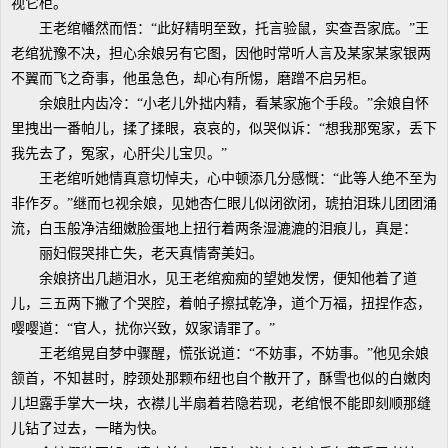
视它柜。
王老绾幡然而悟：“此好精明至致，托言验鼠，实查吾家底。”王
老绾犹豫不决，担心余娘另有它图，因他时常听人言及某家某家银两
不翼而飞之奇事，他虽急色，却心有所惕，磨蹭不启另柜。
余娘肚内齿冷：“小老儿外拙内精，看某家施个手段。”余娘自怀
里拽出一番帕儿，揉了揉眼，哀哀的，似哭似诉：“想我那冤家，丢下
我先去了，冤家，心肝尖儿宝贝。”
王老绾听她情真意切悼夫，心中顿添几分感慨：“此等人绝不至为
非作歹。”继而乜视余娘，见她杏仁眼儿似闭欲闭，琥拍泪珠儿团团涌
流，白玉般净洁细嫩脸蛋地上扭行着两条湿漉漉的泪痕儿，真是：
丽妇假哭排亡失，老天真情寄美妇。
余娘挤出几趟泪水，见王老绾痴痴的望她发愣，便知他着了道
儿，三五两下撇了个哭腔，着帕子擦拭乾净，道个万福，扭捏作态，
嘤嘤道：“官人，扰你兴致，奴家请罪了。”
王老绾晃自梦中骤醒，慌张说道：“不妨事，不妨事。”他见余娘
颔首，不知甚时，脖颈处那颗布纽也自个散开了，酥雪也似的白嫩肉
儿坦露手掌大一块，衣襟儿半扇着若隐若现，老绾恨不能即刻顺那缝
儿钻了过去，一睹为快。