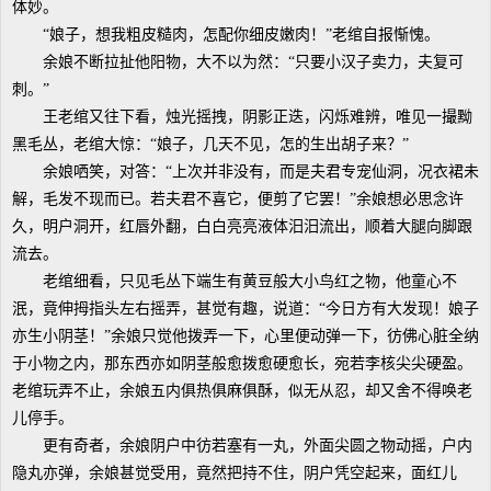
体妙。
“娘子，想我粗皮糙肉，怎配你细皮嫩肉！”老绾自报惭愧。
余娘不断拉扯他阳物，大不以为然：“只要小汉子卖力，夫复可
刺。”
王老绾又往下看，烛光摇拽，阴影正迭，闪烁难辨，唯见一撮黝
黑毛丛，老绾大惊：“娘子，几天不见，怎的生出胡子来？”
余娘哂笑，对答：“上次并非没有，而是夫君专宠仙洞，况衣裙未
解，毛发不现而已。若夫君不喜它，便剪了它罢！”余娘想必思念许
久，明户洞开，红唇外翻，白白亮亮液体汨汨流出，顺着大腿向脚跟
流去。
老绾细看，只见毛丛下端生有黄豆般大小鸟红之物，他童心不
泯，竟伸拇指头左右摇弄，甚觉有趣，说道：“今日方有大发现！娘子
亦生小阴茎！”余娘只觉他拨弄一下，心里便动弹一下，彷佛心脏全纳
于小物之内，那东西亦如阴茎般愈拨愈硬愈长，宛若李核尖尖硬盈。
老绾玩弄不止，余娘五内俱热俱麻俱酥，似无从忍，却又舍不得唤老
儿停手。
更有奇者，余娘阴户中彷若塞有一丸，外面尖圆之物动摇，户内
隐丸亦弹，余娘甚觉受用，竟然把持不住，阴户凭空起来，面红儿