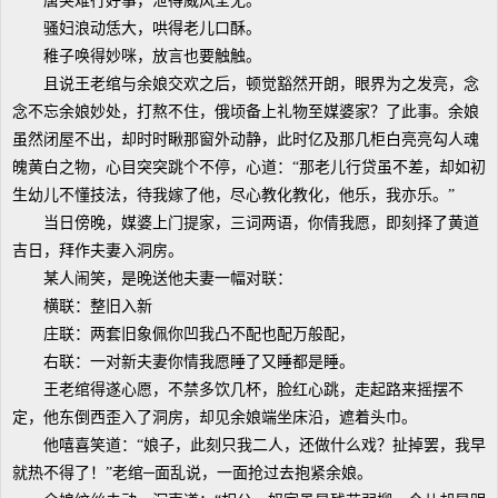
唐突难行好事，泄得威风全无。
骚妇浪动恁大，哄得老儿口酥。
稚子唤得妙咪，放言也要触触。
且说王老绾与余娘交欢之后，顿觉豁然开朗，眼界为之发亮，念
念不忘余娘妙处，打熬不住，俄顷备上礼物至媒婆家？了此事。余娘
虽然闭屋不出，却时时瞅那窗外动静，此时亿及那几柜白亮亮勾人魂
魄黄白之物，心目突突跳个不停，心道：“那老儿行贷虽不差，却如初
生幼儿不懂技法，待我嫁了他，尽心教化教化，他乐，我亦乐。”
当日傍晚，媒婆上门提家，三词两语，你倩我愿，即刻择了黄道
吉日，拜作夫妻入洞房。
某人闹笑，是晚送他夫妻一幅对联：
横联：整旧入新
庄联：两套旧象佩你凹我凸不配也配万般配，
右联：一对新夫妻你情我愿睡了又睡都是睡。
王老绾得遂心愿，不禁多饮几杯，脸红心跳，走起路来摇摆不
定，他东倒西歪入了洞房，却见余娘端坐床沿，遮着头巾。
他嘻喜笑道：“娘子，此刻只我二人，还做什么戏？扯掉罢，我早
就热不得了！”老绾─面乱说，一面抢过去抱紧余娘。