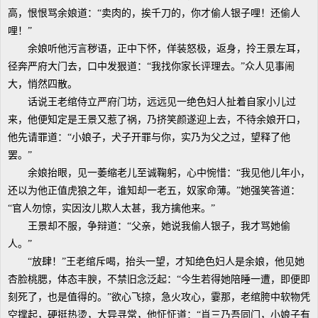
高，恨恨骂余娘道：“卖肉的，挨千刀的，你才偷人银子哩！还偷人
哩！”
余娘听他污言秽语，正中下怀，佯装怒极，返身，拎王景左耳，
径奔严府大门去，口中发狠道：“我找你家长评理去。”众人见事闹
大，悄然四散。
话说王老绾侍立严府门坊，远远见一绝色妇人扯着自家小儿过
来，他便知定是王景又惹了祸，乃挤笑颜遂迎上去，不待余娘开口，
他先请罪道：“小娘子，犬子开罪与你，实乃为父之过，望释了他
罢。”
余娘抬眼，见一萎缩老儿至诚鞠躬，心中惋惜：“我见他儿年小，
还以为他正值虎狼之年，谁知却一老五，奴家命薄。”她强笑答道：
“官人勿惊，实因汝儿欺人太甚，我方擒他来。”
王景却不服，争辩道：“父亲，她说我偷人银子，我才骂她偷
人。”
“放肆！”王老绾斥喝，抬头一望，才知绝色妇人是余娘，他见她
杏脸桃腮，体态丰腴，不禁旧念泛起：“今生若得她陪睡一遭，即便即
刻死了，也是值得的。”欲心飞掠，急火攻心，霎那，老绾胯中软物凭
空撑起，硬挺热烫，大异寻常，他怔怔道：“肖三乃吾同门，小娘子有