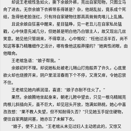
却说王老绾性急如火，撕下余娘外裤，亮出自家阳物，只图立马
肏了进去。无奈余娘下衣裤带系得甚是？杂，他胡乱扯，竟系成个死
结，急得他老脸涨红，只有持自家硬物往那高高耸耸肉堆儿上乱捅。
且说余娘自狂喜中醒来，星目猛睁，见一老丑儿在自家私处猛
戳，心中快意先减几分，但她甚是明白他乃白银主人，故又现出几丝
笑意。她见他只管胡来，不得章法，心中慨叹：“枉他过活半百，尚不
知这等事乃精雕细作之活计，哪有像他这般莽撞的？”她爽性闭眼，由
他瞎肏。
王老绾急语：“娘子帮我。”
余娘初时不理。却说她私处被老儿隔山打炮般弄了许久，心底里
欲火却也烧撩开来，阴户里淫淫春雨下个不停，又滑又痒，令她忍禁
不住。
王老绾见她内裤润湿，喜道：“娘子亦耐不住火了。”
果然，余娘腾地坐起身来，朝老儿胯中望去，只见一根乌精贼亮
肉根儿斜插向天，虽不巨大，却见冠头开放，饱满如熟桃，她心中喜
孜孜想：“果不教人失望，但不知耐得久否？”只见她玉手捉住硬物，
便往自家两腿间塞，她亦忘了未解下衣。
“娘子，使不上劲。”王老绾从未见过妇人主动若此的，又惊又