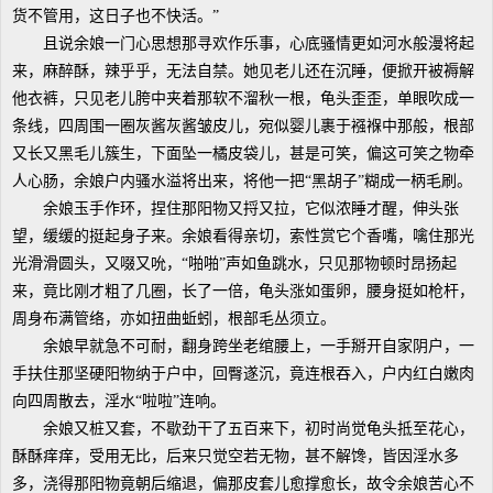
货不管用，这日子也不快活。”
且说余娘一门心思想那寻欢作乐事，心底骚情更如河水般漫将起
来，麻醉酥，辣乎乎，无法自禁。她见老儿还在沉睡，便掀开被褥解
他衣裤，只见老儿胯中夹着那软不溜秋一根，龟头歪歪，单眼吹成一
条线，四周围一圈灰酱灰酱皱皮儿，宛似婴儿裹于襁褓中那般，根部
又长又黑毛儿簇生，下面坠一橘皮袋儿，甚是可笑，偏这可笑之物牵
人心肠，余娘户内骚水溢将出来，将他一把“黑胡子”糊成一柄毛刷。
余娘玉手作环，捏住那阳物又捋又拉，它似浓睡才醒，伸头张
望，缓缓的挺起身子来。余娘看得亲切，索性赏它个香嘴，噙住那光
光滑滑圆头，又啜又吮，“啪啪”声如鱼跳水，只见那物顿时昂扬起
来，竟比刚才粗了几圈，长了一倍，龟头涨如蛋卵，腰身挺如枪杆，
周身布满管络，亦如扭曲蚯蚓，根部毛丛须立。
余娘早就急不可耐，翻身跨坐老绾腰上，一手掰开自家阴户，一
手扶住那坚硬阳物纳于户中，回臀遂沉，竟连根吞入，户内红白嫩肉
向四周散去，淫水“啦啦”连响。
余娘又桩又套，不歇劲干了五百来下，初时尚觉龟头抵至花心，
酥酥痒痒，受用无比，后来只觉空若无物，甚不解馋，皆因淫水多
多，浇得那阳物竟朝后缩退，偏那皮套儿愈撑愈长，故令余娘苦心不