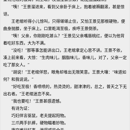
“咦！”王景溜进来，看到父亲卧于床上，抱着被褥翻滚，甚是惊
讶。
王老绾听得小儿惊叫，只得堪堪止住，又怕王景见那根硬物，便
曲身抛膝，坐于床上。口里乾渴至极，疾呼王景倒茶。
“咦！父亲，你刚刚吃甚么？”王景见父亲嘴唇桃红，便以为他背
着吃好东西，大为不满。
“没吃！”那等事怎能讲出口，王老绾拿定心思不讲。王景不依，
凑上前来看，大惊：“生肉味儿，胭脂味儿，香味儿，对了，父亲一定
吃了那女人。”
“胡说！”王老绾佯怒，眼角却堆出无限笑意。王景大嚷：“味道如
何？和我说说。”
“好吃至极！香喷喷的，热烫烫的，甜津津的，总之，普天之下无
出右者。”王老绾迷恋不矣。
“我也要吃！”王景甚感遗憾。
有诗为证：
巧妇佯言驱鼠，老夫提起阳物。
三爪两手扒裤，硬物瞄着妙物。