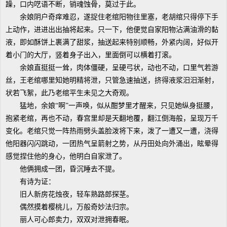
躁，口内呓语不断，销魂蚀骨，莫过于此。
余娘阴户奇痒难忍，遂捉住老绾阳物往里塞，老胡绾只得停下手
上动作，进进出出抽将起来。只一下，他便觉自家阳物沾满油滑的黏
液，即如酥饼上裹满了甜浆，抽送起来特别顺畅，外紧内阔，好似开
着小门的大厅，竖着身子出入，里面倒可以横着打滚。
余娘直挺挺一耸，肉体僵硬，呈硬弓状，动也不动，口里气若游
丝，王老绾哪里知她明精将泄，只管急速抽送，挤得液浆汨汨渐射，
状若飞絮，此乃老绾平生未见之大奇观。
猛地，余娘“啊”一声唤，似从酣梦里才醒来，只见她纵身挺腰，
抱紧老绾，再也不动，春宫里却是天翻地覆，翻江倒海般，呈现万千
变化。老绾只觉一阵热雨劈头盖脸泼将下来，泼了一遭又一遭，浇得
他阳器闪闪跳动，一团热气呈箭射之势，从丹田处向外涌出，眩晕得
感觉捏住他的身心，他明白自家泄了。
他俩拥成一团，昏沉睡去不提。
有诗为证：
旧人新房花烛夜，轻车熟路郎探茎。
偶然摸着樱桃儿，万般奇妙法归宗。
丽人可心郎卖力，双双对泄拥春眠。