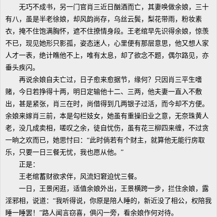
无巧不成书，另一门官肖三近日酗酒而亡，其妻唤做余娘，三十
有八，虽是半老徐娘，却风韵尚存，乌丝云鬓，梨花带雨，粉妆素
衣，掩不住饱满胸怀，遮不住撩情身段。王老绾早先识得余娘，惊羡
不已，现见她形只影孤，姿态迷人，心里便有那层意思，他又想人家
人才一表，绝计瞧他不上，唯有太息，却了欲念不题，偶尔路见，亦
垂头疾闪。
再说余娘自夫亡过，日子愈来愈据节，缘何？只因肖三平生嗜
赌，今日若挣得十两，明日定输他十二、三两，他夫妻一直入不敷
出，甚是紧张，肖三在时，尚借得到几两银子过活，而今却不方便。
余娘来嫁肖三前，本是勾栏妓女，她虽有重操旧业之意，无奈珠黄人
老，没几成卖相，嗟叹之余，徒自忧伤，虽有花三柳四来缠，不过贪
一晌之欢而已，她思忖曰：“此时倘若有个财主，就算他无能行房取
乐，只要一日三餐无忧，我也愿从他。”
正是：
王老绾蓄财欲求伴，风流妇窘迫忧三餐。
一日，王景闲逛，适值余娘外出，王景横跨一步，拦住余娘，露
淫邪相，说道：“我听得说，你原是陪人睡的，新近没了相公，权陪我
睡一睡罢！”路人闻言窃喜，俱闪一旁，看余娘作何对待。