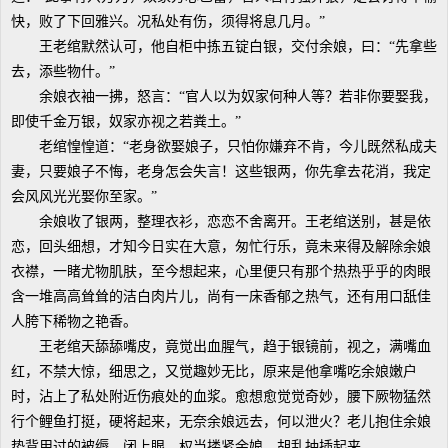
快，败了下回雅兴。况私处有伤，须得将息几月。”
王老绾默然认可，他自柜中拣五锭白银，交付余娘，曰：“先拿些
去，添些物什。”
余娘衣袖一拂，怒言：“官人以为奴家何种人等？若非你要娶我，
即使千金万银，奴家亦视之若粪土。”
老绾惶惶道：“老身欲娶娘子，只怕你嫌弃不肯，今儿既然私成夫
妻，只要娘子不悔，老身怎会失言！这些银两，你先拿去花消，我定
会风风光光娶你至家。”
余娘收了银两，整理衣衫，恋恋不舍离开。王老绾送别，甚是依
恋，回头细想，才知今日实在大意，匆忙行乐，竟未来得及解除余娘
衣襟，一睹尤物肌肤，至今想起来，心里便只有那个热热乎乎的肉眼
含一堆高高耸耸的洁白肉片儿，尚有一床香郁之热气，还有用口舐佳
人胯下稀物之艳香。
王老绾天舔舔嘴皮，竟觉出血腥气，趋于银镜前，视之，满嘴血
红，不禁大惊，细思之，又觉趣妙无比，原来是他拿嘴吃余娘嫩户
时，沾上了私处附近伤痕处的血浆。愈想愈觉觉奇妙，腰下厥物猛然
行个鲤鱼打挺，硬将起来，无奈余娘远去，何以泄火？老儿抱住余娘
垫背用过的被缛，闭上眼，权当搂紧余娘，胡乱抽插起来。