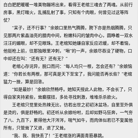
白白肥肥暖暖一堆美物蹦将出来，看得王老绾三魂去了两魂。从前行
房事，黑灯瞎火，乱捕乱射了事，只知有个肉眼，何曾见过这等阵
仗？
“呆子，还不行事？”余娘口里热气腾腾，胯下亦是热烟腾腾，只
见那两片紫晶油亮的腊肉中间，粉嫩科闪的皱肉中心，圆睁着一双水
汪汪的媚眼，却不见眼珠。王老绾知她嫌自家反应迟缓，却不着恼，
他挺枪上前，往那独眼里冲刺，“啾”的一声，余娘尽吞没了硬物，口
中却还在叫：“还有无？还有无？”
老绾心存诧异，脱口而问：“每人均只一根，怎会还有？”余娘恼
道：“你若长有两根，那可真是天下至宝了，我问能否再长些？”老绾
猛力一挫，算是回答。
“如是最妙！”余娘欣然畅呼。她知天授此人此物，不会长了，只
得自家夹持紧些，耸癫摆扭，多处寻找刺激，堆堆杀杀欲火。
王老绾只觉里处热辣无比，彷若出世之初初沐盆场，自里至外俱
是烫的，俱是舒畅的。初还听从余娘吩咐，后却如野马狂奔，一气夯
了八、九百下，累得他大汗涔涔，喘气如牛，而肉体似若已不复属他
所有，只管耸了又退，退了又耸。
“我、我、我快丢了！”王老绾涨的满面青筋暴跳。