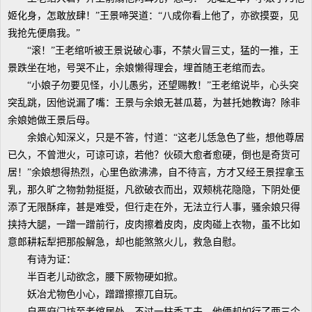
姬化身，怎敢放肆！”王景啼哭道：“八成你看上他了，亦欲摸耍，见
我抢先便扇我。”
“滚！”王老绾听被王景说破心事，不禁火冒三丈，猛的一推，王
景跌坐在地，号哭不止，余娘懒得理会，埋首随王老绾而去。
“小娘子勿要见怪，小儿愚劣，还望赐教！”王老绾说毕，心头突
突乱跳，因他说漏了嘴：王景与余娘无甚瓜葛，为甚托她教诲？除非
余娘她做王景后母。
余娘心知深义，只是不答，忖道：“这老儿恁急色了些，想他尊居
已久，不曾泄火，可谅可谅，若他？伙硕大愈者愈硬，倒也是奇货可
居！”余娘想得热烈，心里色欲沸沸，自不待言，方才又经王景捏拿玉
乳，那久旷之物勃勃挺挺，凡欲破衣而出，双颊桃花隐隐，下阴处便
添了无限酥痒，甚是难受，但行走在外，无法立行人事，骚余娘只得
挟持大腿，一蹭一蹭前行，皮肉擦着皮肉，皮肉碰上衣物，虽不比如
意郎耕耘犁把那般解急，却也能煞煞火儿，救急自慰。
有诗为证：
半百老儿动欲念，腰下厥物硬如掀。
妖冶尤物色小心，蹭蹭擦擦兀自玩。
自严府门坊至老绾居处，不过一柱香工夫，他俩却如行了两三个