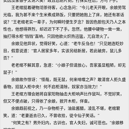
实因汝家银子太诱人矣！政且忍耐片刻，打探实在后，方可下手。”
王老绾挺着硬物沏茶待客，心念急问：“今儿老天开眼，余娘劳驾
光临，我为甚不来个生米煮成熟饭，只要把她抱上了床，她还有甚话
说？”王老绾老实一辈子，为何瞬时便生歹念？皆因色胆包天乃人之本
性也，他想得莽烈，却迟迟下不了手。忽然，他腰中硬物一耸一耸，
抽打得水柜“铛铛”直响，只因他欲火炽热迅猛，兀自泄火了。
余娘见他异状，觉得好笑，心道：“老牛反刍也！”只见她连眨妙
目，假意说道：“官人居家多年，实该另结新居，若此破房，鼠儿多
否？”
老老绾不解其意，急道：“小娘子但请放心，吾家虽显粗陋，却无
鼠子！”
余娘故作惊讶：“怪哉，既无鼠，何来啃噬之声？敢清官人拒久盛
香物，招鼠入柜中央！何不启柜清除，奴家亦当效力！”
王老绾方理会她将自家阳物抽击大柜响声比作鼠叫，不觉好笑，
但又不便点破，只得依了余娘，掀开木柜，佯查。
余娘趋前视之，乃一杂物柜子，油盐酱醋，凌乱不堪，老绾窘
笑，道：“老妻逝去已久，不曾收拾，徒令仙子笑话。”
“何笑之有？男外妇内，古训也，官人失妇，诚可悲也。”余娘移