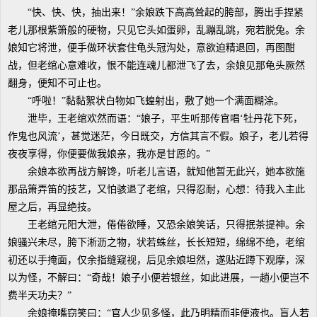
“快、快、快，抽出来！”余娘跌下高高耸起的胯部，腾出手捏紧
老儿那根紫箫般的硬物，只见它头如蛋卵，乱蹦乱跳，宛若脱兔。余
娘知它将泄，便手做环状套住龟头冠沟处，意欲迫精退回，再图酣
战，但老绾心意难收，恨不能连魂儿都泄飞了去，余娘见那龟头厥然
翻身，便知不可止也。
“呼啦！”黏黏絮状白物如飞蝗射出，敷了她一个满面糊涂。
泄毕，王老绾欢然而语：“娘子，平生听那传官唱‘牡丹花下死，
作鬼也风流’，甚觉迷茫，今日既交，方信其言不假。娘子，老儿若得
夜夜享得，你便要做我娘亲，我亦是甘愿的。”
余娘本欲再战方解馋，听老儿言语，就知他暂无此兴，她本欲施
那品箫弄笛的技艺，又怕骇退了老绾，只得忍耐，心想：待我入主此
屋之后，再显绝技。
王老绾元阳大泄，倦倦欲睡，又恐余娘笑话，只得抿茶提神。余
娘骚兴未尽，胯下淅沥之物，状若蛛丝，长长短短，绵绵不绝，老绾
初还以手掩面，仅余指缝窥视，后见余娘坦然，遂贴近蹲下观摩，深
以为怪，不解曰：“奇哉！娘子小便若银丝，如此进展，一趟小便岂不
费半天功夫？”
余娘掩嘴窃笑曰：“官人少见多怪，此乃明精而非便液也。盲人若