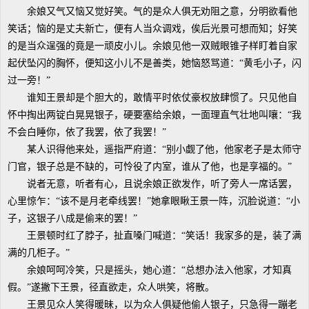
余娘又气又恼又觉好笑。气的是众人俱无劝阻之意，分明欲看他
笑话；恼的是丈夫新亡，便有人当众调戏，俟后光景可想而知；好笑
的是当众逞强的竟是一顽皮小儿。余娘见他一双贼眼锥子样盯着自家
起伏坠闪的胸怀，便知这小儿不是善类，她恼怒骂道：“黄毛小子，闪
过一旁！”
谁知王景却是个胆大的，敢情平时依仗豪权放肆惯了。只见他自
怀中掏出两锭白晃晃银子，硬要塞给余娘，一面理直气壮地叫嚷：“我
不会白睡你，依了我罢，依了我罢！”
某人识得他来处，遥指严府道：“别小觑了他，他家老子是太师守
门官，银子总是不缺的，可怜役了内室，谁从了他，也是享福的。”
说者无意，听者有心，且说余娘正欲发作，听了旁人一席话罢，
心里惊乍：“该不是月老牵线罢！”她拿眼瞅王景一阵，沉脸说道：“小
子，这银子八成是偷来的罢！”
王景顿时红了脖子，扯直嗓门喊道：“笑话！我家多的是，装了满
满的几柜子。”
余娘呵呵冷笑，只是摇头，她心道：“总想办法入他家，才知真
假。”遂撇下王景，径直欲走，众人哄笑，将散。
王景见众人笑得暖昧，以为众人俱疑他偷人银子，只急得一蹦老