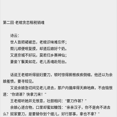
第二回·老绾贪恋租税销魂
诗云：
世人皆把裙被恋，老绾识味难忘怀；
颓儿顺便咂复摸，却道后娘好个奶。
又道京城不好玩，莫若归乡赛神仙；
妻妾丫鬟美如花，老儿丢魂赴阳台。
话说王老绾听得丽妇要刀，顿时惊得厥根疾疾倒缩，他还以为余
娘羞愤，要寻短见。
又说余娘急切间见老儿退去，那户内骚痒得天麻地麻，不由恼恨
道：“你退甚？快拿刀来！”
王老绾听她并无恨意，壮胆相问：“要刀作甚？”
余娘心道合物，口里却蜜如糖饯：“亲亲汉子，你不是肏不进去
么？奴家要刀，是要替你划个缝儿，好行那事，拿也不拿？”