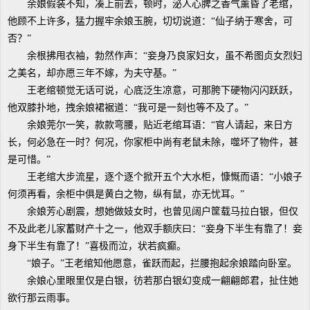
余娘假装不知，凑上前去，顿时，泌人心脾之香气薰昏了老绾，
他顾不上许多，猛力握牢余娘玉腕，切切说道：“仙子纳于寒舍，可
否？”
余根拂甩衣袖，勃然作声：“妾身乃良家妇女，虽不希图贞女烈妇
之美名，却亦愿三年不嫁，为夫守基。”
王老绾顿觉无话可说，心底泛生凉意，可那胯下硬物闪闪跃跃，
他双膝扑地，拽余娘裙裾道：“我可是一刻也等不及了。”
余娘莞尔一笑，款款弯腰，贴近老绾耳语：“官人请起，来日方
长，何必急在一时？何况，你家柜中尚有老鼠未除，噬坏了物件，甚
是可惜。”
王老绾大步流星，逐个逐个掀开五个大水柜，慷慨而语：“小娘子
何须再看，余柜中俱是黄白之物，纵有鼠，亦无忧耳。”
余娘芳心剧震，想她做妓女时，也曾见阔户筐载马拉白银，但仅
不及此老儿家蓄财产十之一，他双手额庆曰：“妾身下半生有靠了！妾
身下半生有靠了！”喜极而泣，状若疯癫。
“娘子。”王老绾知他愿意，雀跃而起，拦腰抱起余娘踏向卧室。
余娘心里眼里仅是白银，彷若那白银幻变成一翩翩郎君，扯住她
欲行那云雨事。