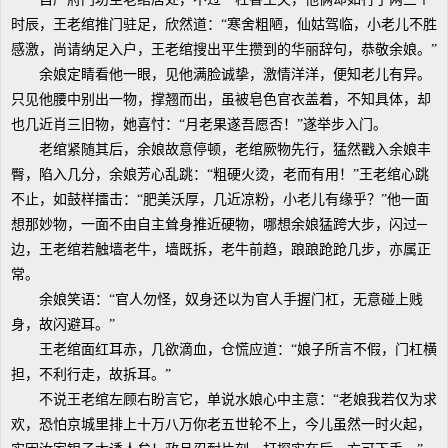
时辰，王老绾推门驻足，欣然道：“寒舍粗陋，仙姑驾临，小老儿不胜
感激，尚请纳足入户，王老绾搜出平生攒到的华丽辞句，恭敬余娘。”
余娘定睛看他一眼，见他满脸诚挚，激情洋洋，便知老儿有异。
只见他腰中别出一物，撑翘而出，虽被皂色官衣盖着，不知具体，却
也几近肖三旧物，她喜忖：“月老果遂吾愿否！”遂举步入门。
老绾紧随其后，余娘故意停顿，老绾厥物先行，猛然戳入余娘丰
臀，陷入几分，余娘芳心乱跳：“粗硬火烫，老而有用！”王老绾心跳
不止，如鼓样擂击：“肥美沃厚，几近凉粉，小老儿有缘乎？”他一面
想那妙物，一面不由自主耸身推近硬物，哪想余娘猛跨大步，闪过─
边，王老绾若触墙老牛，墙既拆，老牛前趋，踉踉跄跄几步，亦属正
常。
余娘笑语：“官人勿怪，奴身还以为官人手握门杠，无意碰上贱
身，故闪避耳。”
王老绾面红耳赤，几欲滴血，仓慌应道：“娘子所言不假，门杠横
担，不利行走，故拆耳。”
不说王老绾左顾右盼言它，单说水娘心中主意：“老娘我若仅为求
欢，恐怕京城里排上十万八万你老五世轮不上，今儿虽然一时火起，