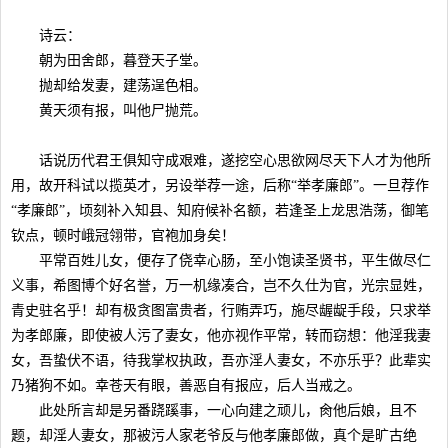
诗云：
朝为田舍郎，暮登天子堂。
抛却给发妻，建荡逞色相。
黄天须有报，叫他尸抛荒。
话说历代君王俱知守成艰难，遂挖空心思欲网尽天下人才为他所
用，故开科试以揽英才，另设举荐一途，后称“举孝廉郎”。一旦荐作
“孝廉郎”，顷刻补入知县、知府候补名额，若逢圣上龙思浩荡，御笔
钦点，顿时峨冠翎带，官袍加身矣！
平常百姓儿女，便存了侥幸心肠，至小饱读圣贤书，平生做尽仁
义事，希图博个好名誉，万一机缘凑合，岂不久仕为官，光宗显姓，
青史驻名乎！却有极贪图富贵者，行贿弄巧，施尽龌龊手段，只求举
为孝郎廉，即使被人污了妻女，他亦视作平常，转而窃想：他淫我妻
女，吾蛰伏不语，待我掌权执政，吾亦淫人妻女，不亦乐乎？此辈实
乃猪狗不如。幸苍天有眼，善恶自有报应，后人当戒之。
此处所言却是另番跷蹊事，一心向建之顽儿，肏他后娘，且不
题，却淫人妻女，那被污人家老爷反与他孝廉郎做，真个是旷古绝