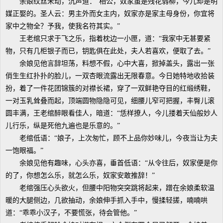
余娘纹丝未动，沉声道：“相公，奴家虽是残花弱柳，今儿却是明
媒正娶的。圣人云：男主外而女主内，奴家亦是家主母身份，你宜将
家中之物全？予我，使我名符其实。”
王老绾只求于飞之乐，指着枕边一小匣，道：“我家中无甚要紧
物，只有几柜银子而已，钥匙俱在此处，夫人若喜欢，便取了去。”
余娘见他言辞坦荡，料想不假，心中大喜，掀掉盖头，露出一张
俏生生红扑扑的脸儿，一双杏眼流露出无限春意。今日她特地收拾装
扮，着了一件花团锦簇的对襟长裙，穿了一双鲜艳夺目的红缎绣鞋，
一对玉乳耸叠而起，顶端圆物隐隐可见，细腰儿窄可把握，丰臀儿滚
圆丰满，王老绾醉眼看佳人，暗道：“恁样撩人，今儿搂着天仙般妙人
儿行乐，纵是死他九遍也是乐意的。”
老绾低语：“娘子，上次匆忙，顾不上品你妙味儿，今夜当让为夫
一饱眼福。”
余娘见他有趣味，心头亦喜，垂首低语：“从令往后，奴家便是你
的了，你想怎么乐，就怎么乐，奴家安敢推辞！”
老绾强压心头欲火，但腰中阳物突突跳将起来，蹭在余娘柔软温
暖的大腿侧边，几欲抽动，余娘伸手抓入手中，慢揉轻搓，喃喃哄
道：“乖乖小汉子，不要慌张，待会管他。”