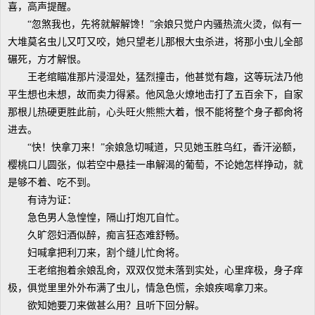
喜，高声提醒。
“忽煞我也，先将就解解馋！”余娘只觉户内骚热流火烫，似有一
大堆莫名虫儿又叮又咬，她只望老儿那根大虫杀进，将那小虫儿全部
碾死，方才解恨。
王老绾瞄准那片浸湿处，猛烈撞击，他甚觉有趣，这等玩法乃他
平生想也未想，故而卖力得紧。他风急火燎地击打了五百余下，自家
那根儿热硬更胜此前，心头旺火熊熊大着，恨不能将整个身子都肏将
进去。
“快！快拿刀来！”余娘急切喊道，只见她玉胜乌红，香汗泌额，
樱桃口儿圆张，似若空中悬挂一串解渴的葡萄，不论她怎样挣动，就
是够不着、吃不到。
有诗为证：
急色男人急惶惶，隔山打炮兀自忙。
久旷怨妇酒似醉，痴言狂态难舒畅。
妇喊拿把利刀来，割个缝儿忙肏将。
王老绾抱着余娘乱肏，双双仅觉未落到实处，心里痒极，身子痒
极，俱觉里里外外布满了虫儿，情急色慌，余娘疾喝拿刀来。
欲知她要刀来做甚么用？且听下回分解。