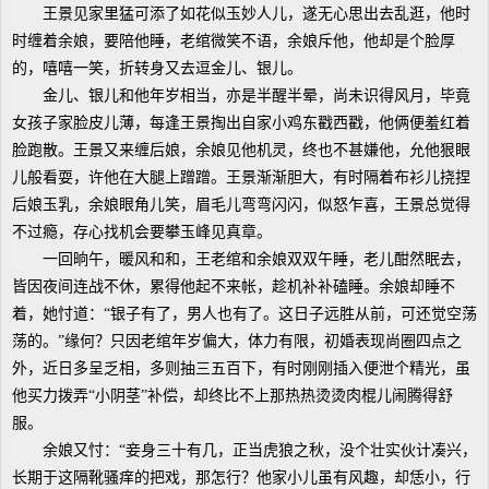
王景见家里猛可添了如花似玉妙人儿，遂无心思出去乱逛，他时
时缠着余娘，要陪他睡，老绾微笑不语，余娘斥他，他却是个脸厚
的，嘻嘻一笑，折转身又去逗金儿、银儿。
金儿、银儿和他年岁相当，亦是半醒半晕，尚未识得风月，毕竟
女孩子家脸皮儿薄，每逢王景掏出自家小鸡东戳西戳，他俩便羞红着
脸跑散。王景又来缠后娘，余娘见他机灵，终也不甚嫌他，允他狠眼
儿般看耍，许他在大腿上蹭蹭。王景渐渐胆大，有时隔着布衫儿挠捏
后娘玉乳，余娘眼角儿笑，眉毛儿弯弯闪闪，似怒乍喜，王景总觉得
不过瘾，存心找机会要攀玉峰见真章。
一回晌午，暖风和和，王老绾和余娘双双午睡，老儿酣然眠去，
皆因夜间连战不休，累得他起不来帐，趁机补补磕睡。余娘却睡不
着，她忖道：“银子有了，男人也有了。这日子远胜从前，可还觉空荡
荡的。”缘何？只因老绾年岁偏大，体力有限，初婚表现尚圈四点之
外，近日多呈乏相，多则抽三五百下，有时刚刚插入便泄个精光，虽
他买力拨弄“小阴茎”补偿，却终比不上那热热烫烫肉棍儿闹腾得舒
服。
余娘又忖：“妾身三十有几，正当虎狼之秋，没个壮实伙计凑兴，
长期于这隔靴骚痒的把戏，那怎行？他家小儿虽有风趣，却恁小，行