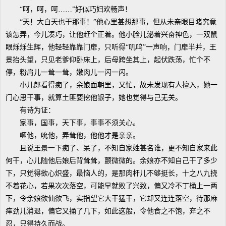
“呵，呵，呵……”好似巧妇欢畅声！
“天！大白天也干那事！”他心里甚想那事，但从未亲眼目睹究竟
该怎弄，今儿凑巧，让他赶个正着。他小脸儿泌着兴奋神色，一双鼠
眼烁烁生辉，他轻轻靠靠门扉，只听得“叽呜”一声响，门扉半并，王
景抬头望，只见老爹仰卧床上，后母跨坐其上，起伏跌荡，忙个不
停，粉肩儿一耸一耸，嫩肉儿一闪一闪。
小儿郎看得痴了，余娘面朝里，又忙，故未发现有人擅入，她一
门心思干事，就算土匪要挖他银子，她也觉得与己无关。
有诗为证：
家事，国事，天下事，事事不须关心。
咂他，吮他，弄耸他，他他才是亲亲。
且说王景一下痴了、呆了，不知自家姓甚名谁，更不知自家来此
何干，心儿随他后娘后背耸耸，颤微微的。余娘亦不知自己干了多少
下，只觉得欲心炽盛，最恼人的，是那肉杆儿不够挺长，十之八九挠
不着花心，若果次次落空，可能早就败了兴致，偏又冷不丁桶上一两
下，令余娘欲仙欲飞，实指望它大干猛干，它却又连连落空，待那麻
痒劲儿消退，偏它又捅了几下，如此这般，令他食之不饱，弃之不
忍，只得持久而战。