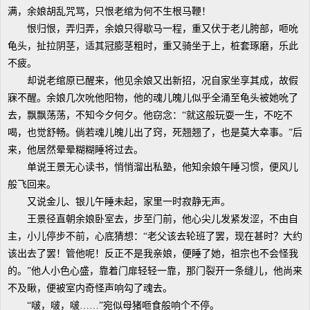
满，余娘胡乱咒骂，只恨老绾为何不生根马鞭！
恨归恨，弄归弄，余娘只得歇马一程，重又伏于老儿胯部，咂吮
龟头，扯拉阴茎，适其冠膨茎粗时，重又骑坐于上，桩套琢磨，乐此
不疲。
却说老绾原已醒来，他见余娘又出新招，况自家坐享其成，故假
寐不醒。余娘几次吮他阳物，他的魂儿魄儿似乎全涌至龟头被她吮了
去，飘飘荡荡，不知今夕何夕。他窃念：“就这般玩耍一生，不吃不
喝，也觉舒畅。倘若魂儿魄儿出了窍，死翘翘了，也是莫大幸事。”后
来，他居然晕晕糊糊睡将过去。
单说王景无心读书，悄悄溜出私塾，他知余娘午睡习惯，便风儿
般飞回来。
又说金儿、银儿午睡未起，家里一时寂静无声。
王景径直朝余娘卧室去，步至门前，他心尖儿发紧发涩，不由自
主，小儿停步不前，心底猜想：“老父该去轮班了罢，现在甚时？大约
该出去了罢！管他呢！反正不是我亲娘，便睡了她，祖宗也不会怪我
的。”他人小色心盛，靠着门扉轻轻一靠，那门裂开一条缝儿，他尚来
不及瞅，便被室内奇怪声响勾了魂去。
“啵，啵，啵……”宛似母猪咂食般响个不停。