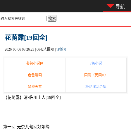
导航
你的位置：
首页
>
都市激情
花荫露[19回全]
2026-06-06 08:26:23 |
6642人围观 |
评论:
0
书包小说网
7色小说
色色漫画
囚爱（民国H）
禁漫天堂
极品淫乱合集
【花荫露】清·临川山人[19回全]
第一回·无奈儿勾回好姻缘