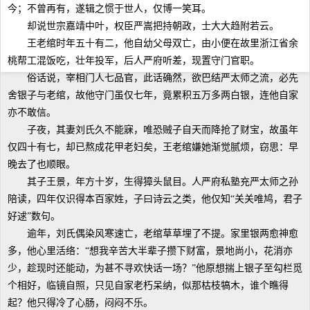
今；不曾再有，遂辑之惯于世人，仅博一笑耳。
却说世宗嘉靖中叶，权臣严嵩把持朝政，士大大趋附若云。
王老绾时年五十有二，他自幼父母双亡，由小便在故里浙江省余
桃帮工混饭吃，壮年投军，后人严府听差，现置守门官职。
俗话说，宰相门人七品官，此话确然，欲巴结严太师之流，必先
舍银子与老绾，故他守门虽仅七年，竟累积五万多两白银，连他自家
亦不敢信。
子夜，其妻刘氏久不能寐，唯恐贼子自天而降抢了财宝，故虽年
仅四十有七，却已熬成花甲老妇矣，王老绾嫌她渐觉腻烦，窃思：早
晚去了也顺眼。
其子王景，年方十岁，生得獐头鼠目。人严府私塾充严太师之孙
陪读，四年仅识得本百家姓，子曰诗云之类，他仅知“关关唯鸠，君子
好逑”数句。
逾年，刘氏偶染风寒速亡，老绾草草埋了不提。家里银两愈神愈
多，他心里活络：“想我辛苦大半辈子攒下财富，景地尚小，花消亦
少，趁现时还能动，为甚不寻欢快话一场？”他原想揣上银子至勾栏觅
个相好，临镜自照，只见自家老朽呆纳，似那枯枝犒木，谁个瞧得
起？他只得冷了心肠，闷闷不乐。