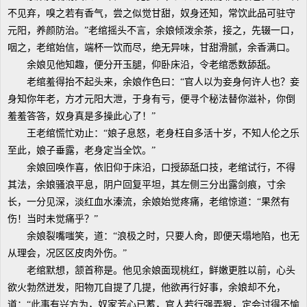
不见弃，嗅之若有香气，尝之似觉甘甜，奴身还知，常饮此品可驻守
元阳，养颜防治。”老绾摇头不言，余娘倾泼余茶，接之，先辍一口，
咽之，老绾始信，端杯一饮而尽，绝无异味，甘甜滑腻，余香满口。
余娘见他知趣，便分开玉腿，仰卧床沿，令老绾悉数舔舐。
老绾羞得抬不起头来，余娘作色曰：“官人以为妾身何许人也？妾
身知你年老，方才元阳大泄，于身有亏，便寻个秘法替你滋补，你倒
羞羞答答，奴身真是多操此心了！”
王老绾慌忙劝止：“娘子息怒，老身枉自多活十岁，不知人伦之乐
至此，娘子垂露，老身定当全饮。”
余娘回唤作喜，依旧仰于床沿，口授舔舐口技，老绾试行，不得
其法，余娘骚浪平息，阴户回复平坦，其左侧三分出露剑痕，寸余
长，一分见深，淡红血水溱流，余娘始觉疼痛，老绾惊道：“果然有
伤！当时未觉痛乎？”
余娘裂嘴嗤笑，道：“浪极之时，只要人肏，即便天塌地陷，也无
从理会，况区区皮肉外伤。”
老绾默想，颔首称是。他见余娘面现桃红，鲜嫩更胜以前，心头
欲火勃然迸发，阳物兀自提了几提，他欲再行好事，余娘却不允，
道：“此事有兴方为，奴家芳心已蓄，官人若行强弄狠，定会讨得不愉