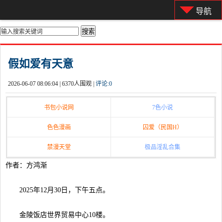
导航
你的位置：
首页
>
都市激情
假如爱有天意
2026-06-07 08:06:04 |
6370人围观 |
评论:
0
书包小说网
7色小说
色色漫画
囚爱（民国H）
禁漫天堂
极品淫乱合集
作者：方鸿渐
2025年12月30日，下午五点。
金陵饭店世界贸易中心10楼。