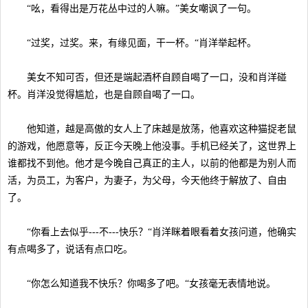
“吆，看得出是万花丛中过的人嘛。”美女嘲讽了一句。
“过奖，过奖。来，有缘见面，干一杯。“肖洋举起杯。
美女不知可否，但还是端起酒杯自顾自喝了一口，没和肖洋碰
杯。肖洋没觉得尴尬，也是自顾自喝了一口。
他知道，越是高傲的女人上了床越是放荡，他喜欢这种猫捉老鼠
的游戏，他愿意等，反正今天晚上他没事。手机已经关了，这世界上
谁都找不到他。他才是今晚自己真正的主人，以前的他都是为别人而
活，为员工，为客户，为妻子，为父母，今天他终于解放了、自由
了。
“你看上去似乎---不---快乐？“肖洋眯着眼看着女孩问道，他确实
有点喝多了，说话有点口吃。
“你怎么知道我不快乐？你喝多了吧。“女孩毫无表情地说。