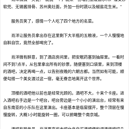
软兜、无锡酱排骨、苏州奥灶面，外加一份时蔬以及椒盐花生米。“
服务员笑了，感情一个人吃了四个地方的名菜。
肖洋让服务员拿出存在这里剩下大半瓶的五粮液，一个人慢慢地
自斟自饮，竟然全部喝完了。
肖洋微有醉意，到了酒店房间里，把安眠药塞到抽屉里。一看时
间不到7点半，从包里拿出所有的钞票，随便塞到口袋里，来到顶楼
的酒吧，决定再喝一点，以告别夜晚的六朝古都。当然如有可能，顺
便勾搭一个美女渡过这一宿，毫无眷恋地离开这个世界。
顶楼的酒吧他以前也是经常光顾的。酒吧不大，十来个卡座。进
入酒吧右手边是一个吧台，吧台旁边是一个小小的演出台，经常有来
自东南亚的小乐队在这里演出。卡座基本是临窗摆开，整个顶层在慢
慢旋转，大概1小时能旋转一圈，可以俯瞰整个南京城。