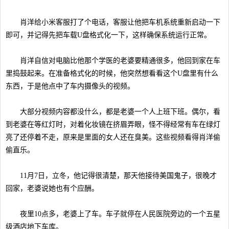
肖洋给小米客服打了个电话，客服让他把车机系统重新启动一下
即可，并记得先把车载U盘格式化一下，这样确保系统运行正常。
肖洋自信对电脑比他那个学医的老婆要精通很多，他回到家在车
里捣鼓起来。在准备格式化的时候，他突然想看看这个U盘里有什么
东西，于是他点中了车内摄像头的视频。
大部分视频内容都没什么，都是老婆一个人上班下班。偶尔，看
到老婆在等红灯时，对着化妆镜在挤眉弄眼，怪不得经常有车在绿灯
亮了还停着不走，原来是里面的女人还在臭美。这些视频看得肖洋偷
偷直乐。
11月7日，立冬，他记得很清楚，那天他接待美国鬼子，很晚才
回家，老婆说她也有个应酬。
夜里10点多，老婆上了车。车子就停在人民医院旁边的一个五星
级酒店地下车库。