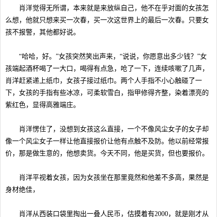
肖洋觉得无所谓，本来就是来放纵自己，他不在乎对面的女孩怎
么想，他就只想来买一次春，买一次这世界上的最后一次春。只要女
孩不报警，其他都好说。
“哈哈，好。”女孩突然笑出声来，“说说，你愿意出多少钱？”女
孩端起酒杯喝了一大口，喝得有点急，呛了一下，连续咳嗽了几声，
肖洋赶紧递上纸巾，女孩子接过纸巾。两个人手指不小心触碰了一
下，女孩的手指有些冰凉，可柔软雪白，指甲修得齐整，染着漂亮的
紫红色，显得高雅端庄。
肖洋愣住了，没想到女孩这么直接，一个不像风尘女子的女子却
像一个风尘女子一样让他直接报价让他有点触不及防。他以前经常报
价，那是做生意的，他想卖货。今天不同，他是买货，但也要报价。
肖洋平视着女孩，因为女孩坐在那里竟然和他差不多高，果然是
身材绝佳，
肖洋从西装口袋里掏出一叠人民币，估摸着有2000，就是刚才从