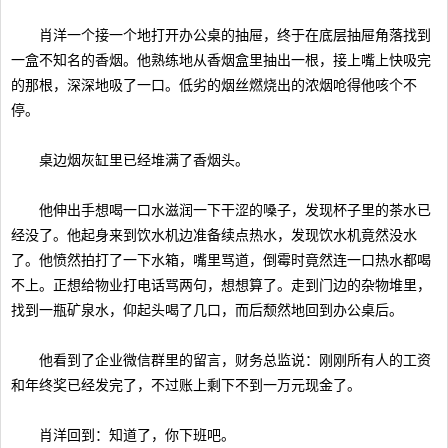
肖洋一个接一个地打开办公桌的抽屉，终于在底层抽屉角落找到
一盒不知名的香烟。他熟练地从香烟盒里抽出一根，接上嘴上快吸完
的那根，深深地吸了一口。低劣的烟丝燃烧出的浓烟呛得他咳个不
停。
桌边烟灰缸里已经堆满了香烟头。
他伸出手想喝一口水滋润一下干涩的嗓子，发现杯子里的茶水已
经没了。他起身来到饮水机边准备续点热水，发现饮水机竟然没水
了。他愤然拍打了一下水箱，嘴里骂道，倒霉时竟然连一口热水都喝
不上。正想给物业打电话骂两句，想想算了。走到门边的杂物堆里，
找到一瓶矿泉水，仰起头喝了几口，而后颓然地回到办公桌后。
他看到了企业微信群里的留言，财务总监说：刚刚所有人的工资
和年终奖已经发完了，不过账上剩下不到一万元现金了。
肖洋回到：知道了，你下班吧。