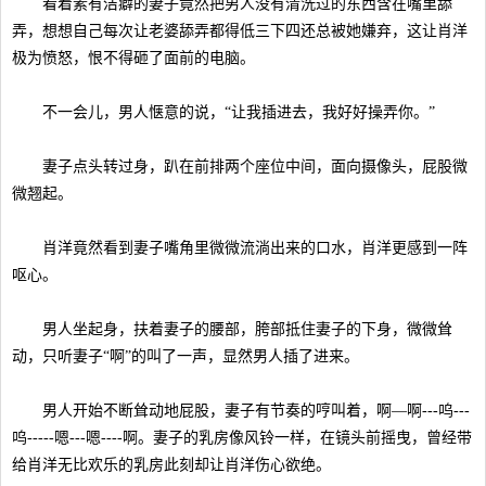
看着素有洁癖的妻子竟然把男人没有清洗过的东西含在嘴里舔
弄，想想自己每次让老婆舔弄都得低三下四还总被她嫌弃，这让肖洋
极为愤怒，恨不得砸了面前的电脑。
不一会儿，男人惬意的说，“让我插进去，我好好操弄你。”
妻子点头转过身，趴在前排两个座位中间，面向摄像头，屁股微
微翘起。
肖洋竟然看到妻子嘴角里微微流淌出来的口水，肖洋更感到一阵
呕心。
男人坐起身，扶着妻子的腰部，胯部抵住妻子的下身，微微耸
动，只听妻子“啊”的叫了一声，显然男人插了进来。
男人开始不断耸动地屁股，妻子有节奏的哼叫着，啊—啊---呜---
呜-----嗯---嗯----啊。妻子的乳房像风铃一样，在镜头前摇曳，曾经带
给肖洋无比欢乐的乳房此刻却让肖洋伤心欲绝。