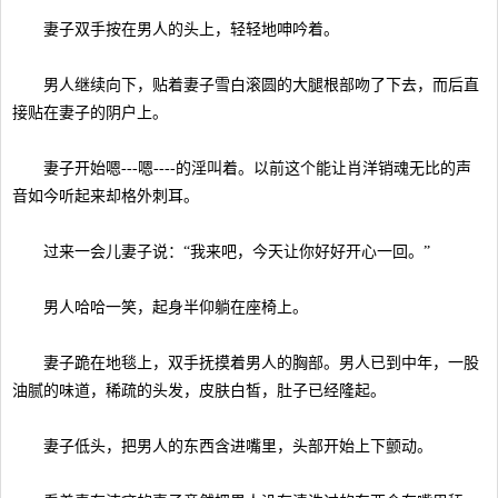
妻子双手按在男人的头上，轻轻地呻吟着。
男人继续向下，贴着妻子雪白滚圆的大腿根部吻了下去，而后直
接贴在妻子的阴户上。
妻子开始嗯---嗯----的淫叫着。以前这个能让肖洋销魂无比的声
音如今听起来却格外刺耳。
过来一会儿妻子说：“我来吧，今天让你好好开心一回。”
男人哈哈一笑，起身半仰躺在座椅上。
妻子跪在地毯上，双手抚摸着男人的胸部。男人已到中年，一股
油腻的味道，稀疏的头发，皮肤白皙，肚子已经隆起。
妻子低头，把男人的东西含进嘴里，头部开始上下颤动。