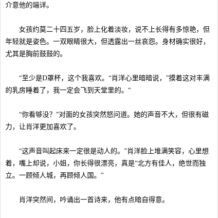
介意他的端详。
女孩约莫二十四五岁，脸上化着淡妆，说不上长得有多惊艳，但
年轻就是姿色。一双眼睛很大，但透露出一丝哀怨。身材确实很好，
尤其是胸前鼓鼓的。
“至少是D罩杯，这个我喜欢。“肖洋心里暗暗说，”摸着这对丰满
的乳房睡着了，我一定会飞到天堂里的。“
“你看够没？”对面的女孩突然怒问道。她的声音不大，但很有磁
力，让肖洋更加喜欢了。
“这声音叫起床来一定很是动人的。”肖洋脸上堆满笑容，心里想
着，嘴上却说，小姐，你长得很漂亮，真是“北方有佳人，绝世而独
立。一顾倾人城，再顾倾人国。”
肖洋突然间，吟诵出一首诗来，他有点暗自得意。