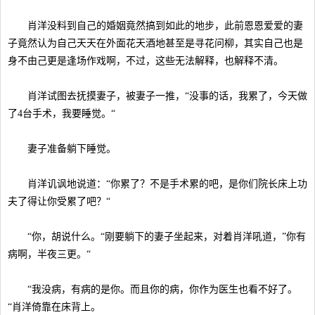
肖洋没料到自己的婚姻竟然搞到如此的地步，此前恩恩爱爱的妻
子竟然认为自己天天在外面花天酒地甚至是寻花问柳，其实自己也是
身不由己更是逢场作戏啊，不过，这些无法解释，也解释不清。
肖洋试图去抚摸妻子，被妻子一推，“没事的话，我累了，今天做
了4台手术，我要睡觉。“
妻子准备躺下睡觉。
肖洋讥讽地说道：“你累了？不是手术累的吧，是你们院长床上功
夫了得让你受累了吧？“
“你，胡说什么。“刚要躺下的妻子坐起来，对着肖洋吼道，”你有
病啊，半夜三更。“
“我没病，有病的是你。而且你的病，你作为医生也看不好了。
“肖洋倚靠在床背上。