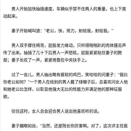
男人开始加快抽插速度，车辆似乎禁不住两人的重量，也上下晃
动起来。
妻子开始喊叫道：“老公，快，用力，射给我，射给我。”
男人双手撑住椅背，屁股发力耸动，只听得啪啪趴的肉体撞击声
传了出来。抽插了几十下后男人一声怒吼，屁股紧紧贴住妻子的胯
部；妻子长叹了一声，紧紧倚靠在中央扶手上。
过了一会儿，男人抽出略有疲软的鸡巴，笑哈哈的问妻子：“我比
你老公如何？”一个男人在给别的男人戴了绿帽子后，总喜欢问女人他
和她老公比怎样，以彰显他强大无比的性能力并满足他的那种征服
欲。
往往这时，女人总会迎合男人说出他喜欢听的话。
妻子媚眼如丝，“当然，还是院长你厉害啊。对了，这次评主任医