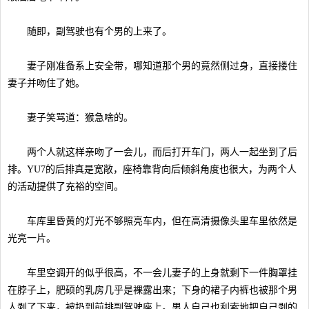
随即，副驾驶也有个男的上来了。
妻子刚准备系上安全带，哪知道那个男的竟然侧过身，直接搂住
妻子并吻住了她。
妻子笑骂道：猴急啥的。
两个人就这样亲吻了一会儿，而后打开车门，两人一起坐到了后
排。YU7的后排真是宽敞，座椅靠背向后倾斜角度也很大，为两个人
的活动提供了充裕的空间。
车库里昏黄的灯光不够照亮车内，但在高清摄像头里车里依然是
光亮一片。
车里空调开的似乎很高，不一会儿妻子的上身就剩下一件胸罩挂
在脖子上，肥硕的乳房几乎是裸露出来；下身的裙子内裤也被那个男
人剥了下来，被扔到前排副驾驶座上。男人自己也利索地把自己剥的