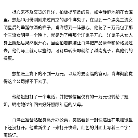
担心来不及交货的肖洋，拍板提前备的货，如今静静地躺在仓库
里。想起10月份刚刚来过南京的那个洋鬼子，在见到一个漂亮三流女
明星后的垂涎欲滴的样子，肖洋感到一阵恶心。他花了三万元包了那
个三流女明星一个晚上，就是为了哄那个洋鬼子开心。洋鬼子从女人
身上爬起后果然很开心，当面拍着胸脯让肖洋把产品清单和价格发过
去，他们马上就可以签约，可订单转头却就给了越南鬼子，真他们的
操蛋。
想想账上剩下的不到一万元，以及将要面临的官司，肖洋彻底觉
得这个公司撑不下去了。
他给姐姐打了一个电话，并把微信里仅有的一万元也转给了姐
姐，嘱咐她过年回去好好照顾年迈的父母。
肖洋正准备站起身离开办公桌，突然看到一封快递压在电脑键盘
下还没打开。他重新坐了下来打开快递，红色的封面上写着三个字：
离婚证。