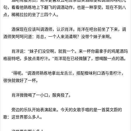
酒吧有服务员，肖洋更喜欢去吧台亲自买酒顺便和调酒师唠叨几
句，看看他熟练地上下翻飞的调酒动作，也是一种享受。现在不到八
点，稀稀拉拉的坐了三四个人。
酒保现在应该叫调酒师，认识肖洋。肖洋在吧台前坐了下来，调
酒师笑呵呵问道：肖总，一个人来消遣啊？没带个妹子来啊。
肖洋说：“妹子们没空啊，就我一个。来一杯你最拿手的鸡尾酒玛
格丽特吧，多放点青柠汁。“肖洋现在已经微醺了，想喝酸一点的酒。
“得呢。“调酒师熟练地拿出龙舌兰，搭配橙味利口酒与青柠汁，
很快就做好了一杯。
肖洋微微喝了一小口，酸爽极了。
旁边的乐队开始表演起来。今天的女歌手唱的是一首莫文蔚的
歌：这世界那么多人。