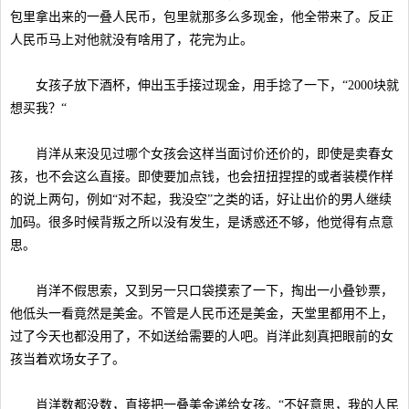
包里拿出来的一叠人民币，包里就那多么多现金，他全带来了。反正
人民币马上对他就没有啥用了，花完为止。
女孩子放下酒杯，伸出玉手接过现金，用手捻了一下，“2000块就
想买我？“
肖洋从来没见过哪个女孩会这样当面讨价还价的，即使是卖春女
孩，也不会这么直接。即使要加点钱，也会扭扭捏捏的或者装模作样
的说上两句，例如“对不起，我没空”之类的话，好让出价的男人继续
加码。很多时候背叛之所以没有发生，是诱惑还不够，他觉得有点意
思。
肖洋不假思索，又到另一只口袋摸索了一下，掏出一小叠钞票，
他低头一看竟然是美金。不管是人民币还是美金，天堂里都用不上，
过了今天也都没用了，不如送给需要的人吧。肖洋此刻真把眼前的女
孩当着欢场女子了。
肖洋数都没数，直接把一叠美金递给女孩。“不好意思，我的人民