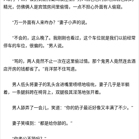
精光，仿佛俩人是宾馆房间里偷情，一点不担心外面有人偷窥。
“万一外面有人来咋办？”妻子小声的说。
“不会的，这么晚了。我刚刚也看过，这个车位就是我们以前经常
停车的车位，很偏的。”男人说。
“骂的，两人竟然不止一次在这里偷过情。那个鬼男人竟然连去酒
店开房的钱都省了。”肖洋禁不住骂道。
男人低头将妻子的乳头含进嘴里啧啧地吸吮，妻子几乎是半躺
着，一条腿斜跨在椅背上，双腿极其淫荡地张开着。
男人舔弄了一会儿，笑道：“你的奶子最近好像又丰满了不少。”
妻子笑嗔到：“都是给你舔的。”
“你老公不舔吗？”