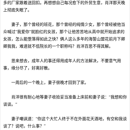
多的厂家跟着送回扣。再想想自己每况愈下的外贸生意，肖洋那天晚
上彻底失眠了。
妻子，那个曾经的班花，那个曾经的纯情少女，那个曾经被他当
众喊过“我爱你“就脸红的女孩，那个让他苦苦地从高中就开始追求的
女孩，怎么能堕落得如此之快？俩人这么多年的海誓山盟花前月下卿
卿我我，难道就不低院长的一个职称吗？肖洋百思不得其解。
思来想去，成年人的事还得用成年人的方法解决，不要意气用
事，缘分尽了，好离好散。
一周后的一个晚上，妻子很晚才回到了家。
肖洋很有耐心地等妻子收拾妥当准备上床前和妻子说：“我想和你
谈谈。“
妻子嘲讽道：“你这个大忙人终于不在外面花天酒地，有空和我谈
谈了？说吧，什么事？”