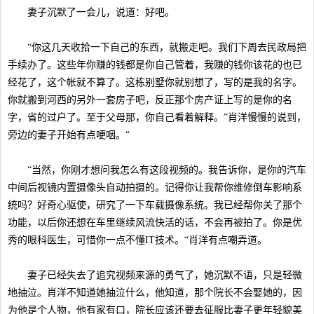
妻子沉默了一会儿，说道：好吧。
“你这几天收拾一下自己的东西，就搬走吧。我们下周去民政局把
手续办了。这些年你赚的钱都是你自己管着，我赚的钱你该花的也已
经花了，这个帐就不算了。这栋别墅你就别想了，写的是我的名字。
你就搬到河西的另外一套房子吧，反正那个房产证上写的是你的名
字，省的过户了。至于父母那，你自己看着解释。”肖洋慢慢的说到，
旁边的妻子开始有点哽咽。“
“当然，你刚才想问我怎么有这段视频的。我告诉你，是你的汽车
中间后视镜内置摄像头自动拍摄的。记得你让我帮你维修倒车影响系
统吗？好奇心驱使，研究了一下车载摄像系统。我已经帮你关了那个
功能，以后你还想在车里继续风流快活的话，不会再被拍了。你是优
秀的眼科医生，可惜你一点不懂IT技术。“肖洋有点嘲弄道。
妻子已经失去了追究视频来源的勇气了，她沉默不语，只是轻微
地抽泣。肖洋不知道她抽泣什么，他知道，那个院长不会娶她的，因
为他是个人物，他有家有口，院长应该还要去征服比妻子更年轻貌美