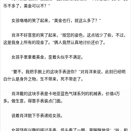
币不多了，美金可以不？”
女孩咯咯的笑了起来，“美金也行，就这么多了？”
肖洋不好意思的笑了起来，“按您的姿色，这点钱少了些，不过，
这是我身上所有的现金了。”俩人竟然认真地讨价还价了。
女孩手里拿着美金，歪着头似乎不满足。
“要不，我把手腕上的这块手表送你？”对肖洋来说，此刻已经明
白什么是身外之物，生不带来，死不带走了。
肖洋戴的这块手表是卡地亚蓝色气球系列的机械表，价值4万
多。做生意，得靠手表装点门面。
说着肖洋脱下手表递给女孩。
女孩饶有兴趣的接过手表，低头看了一眼，笑眯眯地说：“吆，和