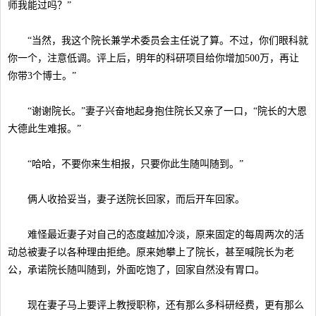
师我能过吗？”
“当然，我这个院长兼学术委员会主任说了算。不过，你们眼科就
你一个，注意低调。评上后，明年的科研项目给你增加500万，再让
你带3个博士。”
“谢谢院长。”妻子兴奋地起身抱住院长又亲了一口，“院长的大恩
大德此生难报。”
“哈哈，不要你来生相报，只要你此生随叫随到。”
俩人收拾妥当，妻子送院长回家，而后开车回家。
难怪最近妻子对自己的态度越加冷淡，原来固定的每周两次的活
动总被妻子以各种理由拒绝。原来她攀上了院长，甚至喊院长为老
公，承诺院长随叫随到，外面吃饱了，回家自然没有胃口。
现在妻子马上要评上教授职称，还有那么多科研经费，更有那么