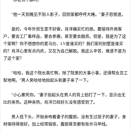
“他一天到晚见不到人影子，回到家都呼呼大睡。”妻子怨恨道。
是的，今年外贸生意不好做，肖洋确实忙的很。要接待外商客
户，要去工厂看样品，要去参展，甚至要去融资。但是，我是为了这
个家啊？你不想想你的爱马仕、LV是谁买的？我们家的别墅是谁买
的？肖洋心里有点内疚，又在为自己解脱。我这么辛苦，难道不是为
了这个家？
“哈哈，我这个院长真忙啊，除了院里的大事小事，还得帮女员工
犁地啊。”男人笑哈哈地抬起头和妻子亲了一下。
“小心累死你。”妻子抬起头在男人的背上拍打了一下，显示出无
比的亲热。这种亲热，肖洋已经好久没有感受到了。
男人低下头，开始亲吻着妻子的腹部。没有生过孩子的妻子，身
材保持得很好，加上经常锻炼，腹部甚至都有些许马甲线。