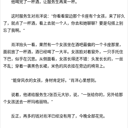
他喝完了一杯酒，让服务生再来一杯。
这时服务生对肖洋说：“你看看窗边那个卡座有个女孩，来了好久
了，就点了一杯酒，看上去就一个人，你去和她聊聊？要是勾搭上别
忘了我啊。“
肖洋抬头一看，果然有一个女孩坐在酒吧最偏的一个卡座那里，
面前放了一杯酒，酒已经喝了一大半。女孩脸对着窗外，一只手托住
下巴，似乎在沉思。从侧面看，女孩长得还不错：头发长长的，一丝
不乱；穿着一袭黑色长裙，米色的风衣挂在旁边的椅背上。
“能穿风衣的女孩，身材肯定好。”肖洋心里想到。
说着，他递给服务生2张百元大钞，说，“一张给你的，另外给那
个女孩送去一杯玛格丽特。”
反正，再多的钱对肖洋已经没有用了，今晚全部花完。