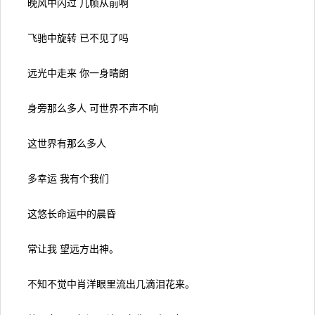
晚风中闪过 几帧从前啊
飞驰中旋转 已不见了吗
远光中走来 你一身晴朗
身旁那么多人 可世界不声不响
这世界有那么多人
多幸运 我有个我们
这悠长命运中的晨昏
常让我 望远方出神。
不知不觉中肖洋眼里流出几滴泪花来。