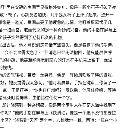
“叮”声在安静的房间里显得格外突兀，像是一颗小石子打破了寂
猛地放下筷子，心跳莫名加快，几乎是从椅子上弹了起来，点开一
，却像是一道光，瞬间点亮了他疲惫的心情。他盯着屏幕愣了几
落一扫而空，取而代之的是一种奇妙的兴奋。他的手指在屏幕上
个孩子突然得到了期待已久的礼物。
”发出去后，他才意识到这句话有些冒失，像是暴露了他的期待。
：“会不会显得太急了？”但消息已经无法撤回，他只能屏住呼
己的心跳，他甚至能感觉到掌心的汗水在手机壳上留下一丝湿
的视线。
”她的语气轻松，带着一丝笑意，像是一阵微风吹散了晓的紧张。
还好，她没觉得我太急切。”他盯着屏幕，手指在键盘上停留了一
一点，于是打字：“你也在广州吗？”发送后，他屏住呼吸，等待
睛死死盯着屏幕，生怕错过任何一个字。
短，却让晓感到一种亲切感，像是两个陌生人在茫茫人海中找到了
，你呢？”他的手指在屏幕上飞快滑动，像是一个迫不及待想要拉
小区？”晓看到“天河”两个字，心跳猛地一跳，回道：“我在**小
了一