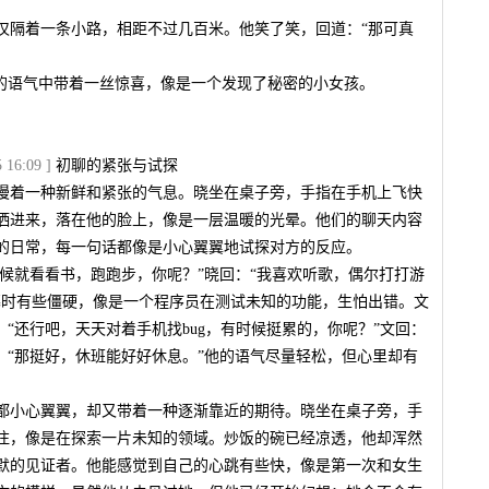
仅隔着一条小路，相距不过几百米。他笑了笑，回道：“那可真
她的语气中带着一丝惊喜，像是一个发现了秘密的小女孩。
16:09 ]
初聊的紧张与试探
漫着一种新鲜和紧张的气息。晓坐在桌子旁，手指在手机上飞快
洒进来，落在他的脸上，像是一层温暖的光晕。他们的聊天内容
的日常，每一句话都像是小心翼翼地试探对方的反应。
时候就看看书，跑跑步，你呢？”晓回：“我喜欢听歌，偶尔打打游
幕时有些僵硬，像是一个程序员在测试未知的功能，生怕出错。文
：“还行吧，天天对着手机找bug，有时候挺累的，你呢？”文回：
：“那挺好，休班能好好休息。”他的语气尽量轻松，但心里却有
都小心翼翼，却又带着一种逐渐靠近的期待。晓坐在桌子旁，手
注，像是在探索一片未知的领域。炒饭的碗已经凉透，他却浑然
默的见证者。他能感觉到自己的心跳有些快，像是第一次和女生