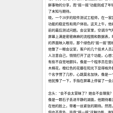
鲜事物的分享，而“摇一摇”功能则成了
了未知与期待。
晓，一个28岁的软件测试工程师，在一
功能的稳定性和用户体验。这天上午，他
前的最后测试问题。会议室里，空调冷气
屏幕上满是密密麻麻的流程图和数据表，
的界面映入眼帘，那个绿色的“摇一摇”图
他瞥了一眼会议室，客户的几个技术人员
人注意自己，悄悄打开了这个功能，心想
有些不自觉地颤抖，像是一个程序员在尝
木棉花，橙红色的花瓣在阳光下显得格外
个名字愣了几秒，心跳莫名加快，像是一
他犹豫了一下，手指在屏幕上停留了一会
念头：“会不会太冒昧了？她会不会理我？
像是一颗石子丢进平静的湖面，他期待着
在他的脸上，带着一丝紧张的期待。然而
但也不意外，毕竟“摇一摇”这种功能，谁