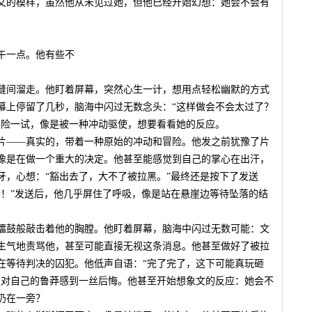
文的模样，虽然他从未见过她，但他已经开始幻想：她会不会有
午一点。他有些不
缝间溜走。他盯着屏幕，突然心生一计，想用点轻松幽默的方式
幕上停留了几秒，脑海中闪过无数念头：“这样做会不会太过了？
冒险一试，像是被一种冲动驱使，想要看看她的反应。
片——真实的，带着一种原始的冲动和冒险。他发之前犹豫了片
像是在做一个重大的决定。他甚至能感觉到自己的掌心在出汗，
牙，心想：“豁出去了，大不了被拉黑。”最终还是按下了发送
个！”发送后，他几乎屏住了呼吸，像是站在悬崖边等待坠落的结
擂鼓般敲击着他的胸膛。他盯着屏幕，脑海中闪过无数可能：文
生气地责骂他，甚至可能直接无视这条消息。他甚至做好了被拉
在等待判决的囚犯。他低声自语：“完了完了，这下可能真玩砸
是对自己的鲁莽感到一丝后悔。他甚至开始想象文的反应：她会不
扔在一旁？