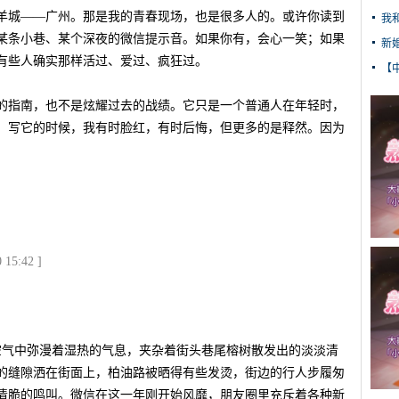
羊城——广州。那是我的青春现场，也是很多人的。或许你读到
我
某条小巷、某个深夜的微信提示音。如果你有，会心一笑；如果
新
有些人确实那样活过、爱过、疯狂过。
【
的指南，也不是炫耀过去的战绩。它只是一个普通人在年轻时，
。写它的时候，我有时脸红，有时后悔，但更多的是释然。因为
。
。
15:42 ]
，空气中弥漫着湿热的气息，夹杂着街头巷尾榕树散发出的淡淡清
的缝隙洒在街面上，柏油路被晒得有些发烫，街边的行人步履匆
清脆的鸣叫。微信在这一年刚开始风靡，朋友圈里充斥着各种新