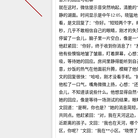
就在这时，微信提示音突然响起，清脆的
静的湖面。时间显示是中午12:05，晓
看，是文回复了：“你好。”短短两个字
秒，几乎不敢相信自己的眼睛，刚才的失
停留了一会儿，脑子里一片空白，像是一
他赶紧回：“你好，终于收到你消息了！
他有些懊恼地皱了皱眉，盯着屏幕，心想
吸，等待她的回应。房间里静得能听到自
意，炒饭的热气在他面前升腾，模糊了他
文的回复很快：“哈哈，刚才没看手机。
他松了一口气，嘴角微微上扬，心想：“
会儿，不知道该说些什么。他想显得自然
她的回应，像是等待一场测试的结果，眼
文回道：“是啊，你也是？”她的消息简
共同点。他赶紧回：“对，我在天河这边
近距离的孩子。文回：“我也在天河，哪个
区，你呢？”文回：“我在**小区。”晓愣