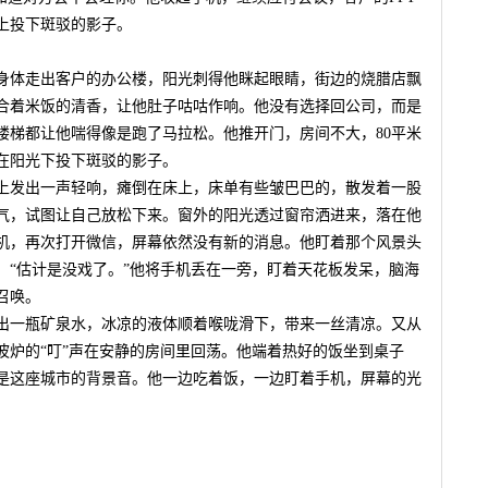
上投下斑驳的影子。
身体走出客户的办公楼，阳光刺得他眯起眼睛，街边的烧腊店飘
合着米饭的清香，让他肚子咕咕作响。他没有选择回公司，而是
楼梯都让他喘得像是跑了马拉松。他推开门，房间不大，80平米
在阳光下投下斑驳的影子。
上发出一声轻响，瘫倒在床上，床单有些皱巴巴的，散发着一股
气，试图让自己放松下来。窗外的阳光透过窗帘洒进来，落在他
机，再次打开微信，屏幕依然没有新的消息。他盯着那个风景头
：“估计是没戏了。”他将手机丢在一旁，盯着天花板发呆，脑海
召唤。
出一瓶矿泉水，冰凉的液体顺着喉咙滑下，带来一丝清凉。又从
波炉的“叮”声在安静的房间里回荡。他端着热好的饭坐到桌子
是这座城市的背景音。他一边吃着饭，一边盯着手机，屏幕的光