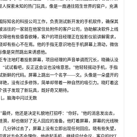
年轻人探索未知的热门玩具，像是一扇通往陌生世界的窗户，充满
家国际知名的科技公司工作，负责测试新开发的手机软件，确保其
被派往的一家就在他家住处附件的客户公司，协助解决软件上线
吹得他有些昏昏欲睡，客户的项目经理正在投影仪前讲解需求，
晓却有些心不在焉。他的手指无意识地在手机屏幕上滑动，微信
标像是突然跳出来诱惑他。
正专注地盯着投影屏幕，项目经理的声音单调而冗长，晓确认没
：“试试看吧，反正这会议也没啥意思。”他轻轻摇动手机，手指
试新鲜的代码。屏幕上跳出一个名字——文。头像是一朵盛开的
鲜艳，没有过多修饰，简单却带着一种自然的吸引力。晓盯着这
个孩子发现了新玩具，既好奇又期待。
儿，脑海中闪过无数
”最终，他还是决定礼貌地打招呼：“你好。”他的消息发出去，
涟漪，却也做好了无人回应的准备。他盯着屏幕，屏幕的光线映
，几分钟过去了，屏幕上没有立即出现任何回应。晓有些失望，
知道对方会不会理你。他收起手机，继续应付会议，客户的PPT