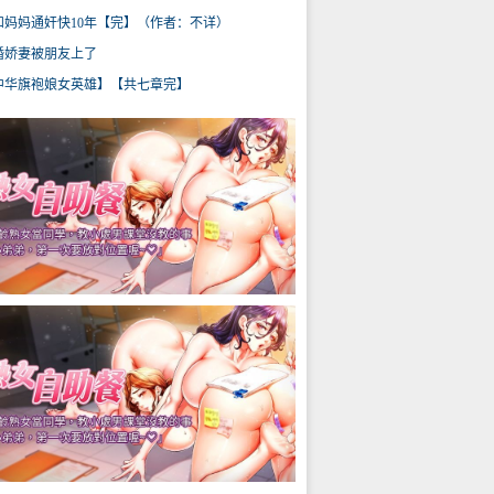
和妈妈通奸快10年【完】（作者：不详）
婚娇妻被朋友上了
中华旗袍娘女英雄】【共七章完】