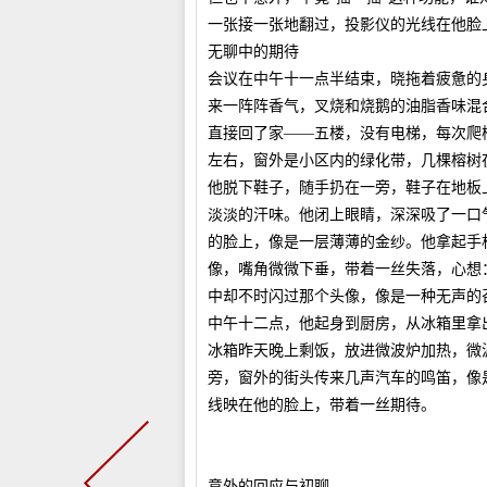
一张接一张地翻过，投影仪的光线在他脸
无聊中的期待
会议在中午十一点半结束，晓拖着疲惫的
来一阵阵香气，叉烧和烧鹅的油脂香味混
直接回了家——五楼，没有电梯，每次爬
左右，窗外是小区内的绿化带，几棵榕树
他脱下鞋子，随手扔在一旁，鞋子在地板
淡淡的汗味。他闭上眼睛，深深吸了一口
的脸上，像是一层薄薄的金纱。他拿起手
像，嘴角微微下垂，带着一丝失落，心想
中却不时闪过那个头像，像是一种无声的
中午十二点，他起身到厨房，从冰箱里拿
冰箱昨天晚上剩饭，放进微波炉加热，微
旁，窗外的街头传来几声汽车的鸣笛，像
线映在他的脸上，带着一丝期待。
意外的回应与初聊