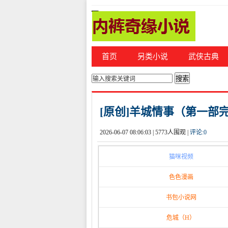
首页
另类小说
武侠古典
你的位置：
首页
>
都市激情
[原创]羊城情事（第一部
2026-06-07 08:06:03 |
5773人围观 |
评论:
0
猫咪视频
色色漫画
书包小说网
危城（H）