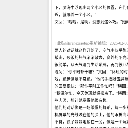
下，脑海中浮现出两个小区的位置，它们
近，就隔着一个小区。”
文回：“哈哈，是啊，没想到这么巧。”
[ 此贴由irenexiaobao重新编辑：2026-02-05 
两人的对话就这样开始了，空气中似乎弥
敲击，炒饭的热气渐渐散去，窗外的阳光
很简单，从天气聊到生活琐碎，再到彼此
晓问：“你平时都干嘛？”文回：“休班的
戏，跑步倒是不常跑。”他的手指敲击屏
的回复很快：“那你平时工作忙吗？”晓回
“我偶尔忙，今天休班就轻松点了。”晓回
些忐忑，想让她觉得他很有趣。
他们的对话像是一场缓慢的舞蹈，每一步
机屏幕的光线映在他的脸上，他的眼神专
不觉，筷子静静地躺在一旁，像是一个沉