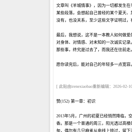
文章叫《羊城情事》，因为一切都发生在
某些段落，会想起自己曾经的某个夏天、
没有，也没关系，至少这些文字证明过，
最后，我想说，这不是一本教人如何做爱
对身体、对情感、对未知的一次诚实记录
那些事，终究是过去了，而我还在往前走
愿你读完后，能对自己的年轻多一点宽容
[ 此贴由irenexiaobao重新编辑：2026-02-10 
赞(152) 第一章：初识
2013年5月，广州的初夏已经悄然降临
香。那是一个普通的周三，阳光透过高楼
匆，偶尔有几只麻雀从电线上掠过，留下