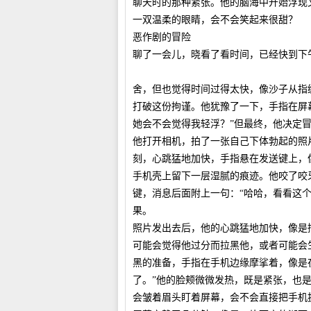
聊天时的那种紧张。他的脑海中开始浮现
一双温柔的眼睛，会不会笑起来很甜？
恶作剧的冒险
聊了一会儿，晓看了看时间，已经快到下
舍，但也觉得时间过得太快，像沙子从指
打破这份拘谨。他犹豫了一下，手指在屏
她会不会觉得我轻浮？”但最终，他决定
他打开相机，拍了一张自己下体勃起的照
刻，心跳猛地加快，手指悬在发送键上，
手机壳上留下一层湿腻的痕迹。他咬了咬
键，消息后面附上一句：“哈哈，看看这
果。
照片发出去后，他的心跳猛地加快，像是
可能会觉得他过分而拉黑他，或者可能会
黑的准备，手指在手机边缘摩挲着，像是
了。”他的脸颊微微发热，既是紧张，也
会皱着眉头盯着屏幕，会不会直接把手机