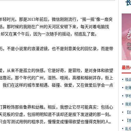
轻时光。那是2013年前后，微信刚刚流行，“摇一摇”像一扇突
活。那时候的我刚在广州的天河区安顿下来，每天对着电脑找
，却又在某个午后，因为一次随手的摇动，彻底乱了套。
历。不是小说里的浪漫滤镜，也不是刻意美化的回忆录，而是带
最热
爱，从来不是孤立的快感。它是好奇，是冒险，是对身体和欲望
拙靠近。那个年代的广州，湿热、喧闹，高楼和榕树并存，街上
极
。我们在这样的城市里相遇、碰撞、做爱，又在做爱后学会一点
射
学
我
打算粉饰那些鲁莽和幼稚。相反，我想让它尽可能真实：包括心
【
天花板的空虚，包括明明知道不该却还是按下发送键的那一刻。
【借
只会写测试用例的程序员，慢慢变成懂得欲望也懂得克制的人。
乱