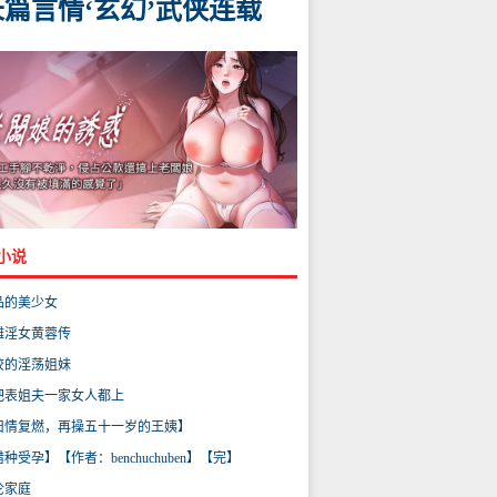
长篇言情‘玄幻’武侠连载
小说
品的美少女
雕淫女黄蓉传
校的淫荡姐妹
把表姐夫一家女人都上
旧情复燃，再操五十一岁的王姨】
种受孕】【作者：benchuchuben】【完】
伦家庭