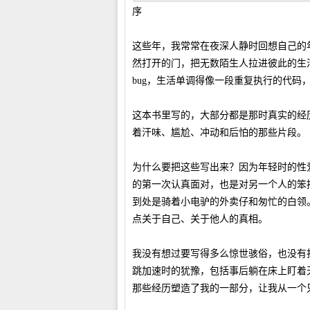
序
这些年，我常常在夜深人静时回想自己的年
然打开的门，把无数陌生人拉进彼此的生
bug，生活单调得像一段重复执行的代码
这本书里写的，大部分都是那时真实的经
着汗味、尴尬、冲动和后怕的那些片段。
为什么要把这些写出来？因为年轻时的性
的第一次认真面对，也是对另一个人的笨
到处是骑着小电驴的外卖仔和匆忙的白领
点关于自己、关于他人的真相。
我没有想过要写得多么惊世骇俗，也没有
跳加速时的犹豫，包括事后躺在床上盯着
那些经历塑造了我的一部分，让我从一个