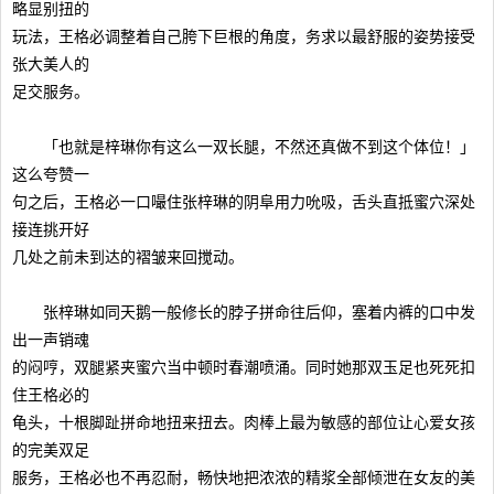
略显别扭的
玩法，王格必调整着自己胯下巨根的角度，务求以最舒服的姿势接受
张大美人的
足交服务。
「也就是梓琳你有这么一双长腿，不然还真做不到这个体位！」
这么夸赞一
句之后，王格必一口嘬住张梓琳的阴阜用力吮吸，舌头直抵蜜穴深处
接连挑开好
几处之前未到达的褶皱来回搅动。
张梓琳如同天鹅一般修长的脖子拼命往后仰，塞着内裤的口中发
出一声销魂
的闷哼，双腿紧夹蜜穴当中顿时春潮喷涌。同时她那双玉足也死死扣
住王格必的
龟头，十根脚趾拼命地扭来扭去。肉棒上最为敏感的部位让心爱女孩
的完美双足
服务，王格必也不再忍耐，畅快地把浓浓的精浆全部倾泄在女友的美