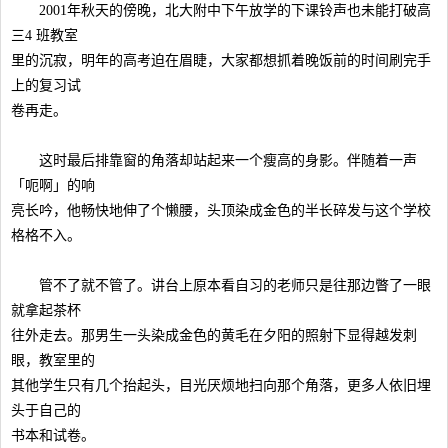
2001年秋天的傍晚，北大附中下午放学的下课铃声也未能打破高
三4 班教室
里的沉寂，明年的高考迫在眉睫，大家都想抓着晚饭前的时间刷完手
上的复习试
卷再走。
这时最后排靠窗的角落却站起来一个瘦高的身影。伴随着一声
「呃啊」的响
亮长吟，他畅快地伸了个懒腰，头顶染成金色的半长碎发与这个学校
格格不入。
管不了就不管了。讲台上原本看自习的老师只是往那边瞥了一眼
就拿起茶杯
往外走去。那男生一头染成金色的黄毛在夕阳的照射下显得越发刺
眼，教室里的
其他学生只有几个抬起头，目光厌烦地扫向那个角落，更多人依旧埋
头于自己的
书本和试卷。