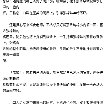
身穿过她两腿间嘴巴凑到了阴户前。聊起裙子褪下那条早就被淫水打
湿的白色内
裤，王格必一口嘬在肥美的阴唇上，引得张梓琳呻吟不已。
还是担心惹来巡夜老师，王格必只好将那条纯棉小内裤一团，塞
进张梓琳的
嘴巴里。随后他也将上身躺到软垫上，一手托起张梓琳的蜜臀放到脸
上，张嘴含
进她的整个阴阜，吮吸着流出的爱液，灵活的舌头不断地抚慰着蜜穴
里每一道褶
皱。
「呜呜！」咬着自己的内裤，嘴里都是自己淫水的味道，但张梓
琳此刻也没
觉得有什么不妥，只是本能地接受下身快感的冲刷，发出一声声动人
的沉闷呻吟。
用口舌给女友带来快乐的同时，王格必也不忘用双手握住张梓琳