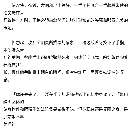
依次将五帝钱，发圈和毛巾摆好，一手平托砚台一手蘸着朱砂的
指尖悬在青
石纹路上方时，王格必眼前忽然闪过张梓琳如花的笑靥和那双完美的
玉足。
但想起上次那个阴灵所描绘的景象，王格必咬着牙按下了手指。
朱砂渗入青
石的瞬间，整座后山的蝉鸣骤然死寂。铜钱凭空飞舞，暗红纹路顺着
石缝疯狂生
长，裹住他手腕攀上砚台的瞬间，虚空中炸开一声裹着铁锈味的叹
息。
「你还是来了。」浮在半空的术师残影比记忆中更淡了，「能用
纯阴之体的
贴身物件和阴精重绘法阵倒是做得不错。但你现在还是元阳之身，是
那姑娘不够
美吗？」