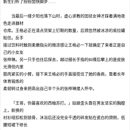
新生们听了纷纷加快脚步……
当最后一缕夕阳也落下山时，虚心求教的田径女神才踩着满地夜
色走进器材
仓库。王格必正在清点货架上钉鞋的数量，后颈忽然被冰凉的易拉罐
贴住。反手
接过饮料时触到柔嫩指尖的微凉感让王格必一下就确定了来者正是自
己的小女友
张梓琳。另一只手也往后探去，越过细长手指的纠缠后攀上的是皮肤
光滑但内里
筋肉紧实的小臂，接下来王格必的手直接揽住了她的香肩，靠着长年
体育锻炼的
柔韧转过身来把高出自己半个头的张梓琳搂入怀中。
「王哥，你最喜欢的西柚苏打。」姑娘歪头靠在男友坚实的胸膛
上，新换的
衬衫纽扣松到锁骨，沐浴后还没完全干透的碎发贴在瓷白的颈侧，低
腰短裙下修长