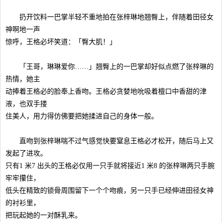
扔开饮料一巴掌半轻不重地拍在张梓琳地翘臀上，伴随着田径女
神啊地一声
惊呼，王格必坏笑道：「臀大肌！」
「王哥，琳琳爱你……」翘臀上的一巴掌却好似点燃了张梓琳的
热情，她主
动捧着王格必的脸奉上香吻。王格必贪婪地吮吸着檀口中香甜的津
液，也双手搂
住美人，用力得仿佛要把她揉进自己的身体一般。
直吻到张梓琳喘不过气感觉快要窒息王格必才松开，随后马上又
发起了进攻。
只有1 米7 出头的王格必仅用一只手就将接近1 米8 的张梓琳两只手腕
牢牢攥住，
低头在精致的锁骨周围留下一个个吻痕，另一只手已经伸进田径女神
的衬衫里，
把玩起她的一对酥乳来。