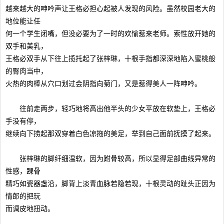
越来越大的呻吟声让王格必担心起被人发现的风险。虽然校园老大的
地位能让任
何一个学生闭嘴，但没必要为了一时的欢愉惹来老师。索性放开她的
双手和美乳，
王格必双手从下往上揽托起了张梓琳，十根手指都深深地陷入蜜桃般
的臀肉当中，
火热的肉棒从穴口划过会阴指向菊门，又是惹得美人一阵呻吟。
往前走两步，轻巧地将高出他半头的少女平放在软垫上，王格必
手没有停，
继续向下捞起那双穿着白色凉拖的美足，举到自己面前抚摸了起来。
张梓琳的脚纤细温软，因为跗骨较高，所以显得足部曲线异常的
性感，踝骨
精巧如瓷器盏沿，脚背上淡青血脉若隐若现，十根灵动的趾头正因为
情郎的把玩
而调皮地扭动。