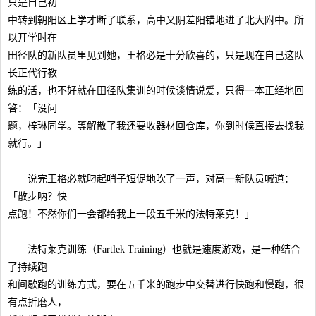
只是自己初
中转到朝阳区上学才断了联系，高中又阴差阳错地进了北大附中。所
以开学时在
田径队的新队员里见到她，王格必是十分欣喜的，只是现在自己这队
长正代行教
练的活，也不好就在田径队集训的时候谈情说爱，只得一本正经地回
答：「没问
题，梓琳同学。等解散了我还要收器材回仓库，你到时候直接去找我
就行。」
说完王格必就叼起哨子短促地吹了一声，对高一新队员喊道：
「散步呐？快
点跑！不然你们一会都给我上一段五千米的法特莱克！」
法特莱克训练（Fartlek Training）也就是速度游戏，是一种结合
了持续跑
和间歇跑的训练方式，要在五千米的跑步中交替进行快跑和慢跑，很
有点折磨人，