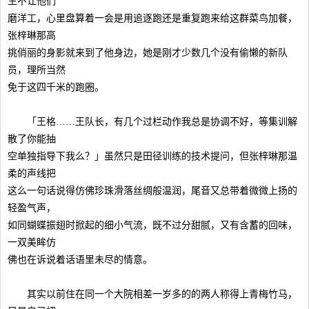
生不让他们
磨洋工，心里盘算着一会是用追逐跑还是重复跑来给这群菜鸟加餐，
张梓琳那高
挑俏丽的身影就来到了他身边，她是刚才少数几个没有偷懒的新队
员，理所当然
免于这四千米的跑圈。
「王格……王队长，有几个过栏动作我总是协调不好，等集训解
散了你能抽
空单独指导下我么？」虽然只是田径训练的技术提问，但张梓琳那温
柔的声线把
这么一句话说得仿佛珍珠滑落丝绸般温润，尾音又总带着微微上扬的
轻盈气声，
如同蝴蝶振翅时掀起的细小气流，既不过分甜腻，又有含蓄的回味，
一双美眸仿
佛也在诉说着话语里未尽的情意。
其实以前住在同一个大院相差一岁多的的两人称得上青梅竹马，