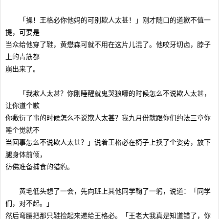
「操！王格必你他妈的可别欺人太甚！」刚才随口的道歉不值一
提，可要是
当众给他穿了鞋，黄懋森可就不用在这片儿混了。他咬牙切齿，脖子
上的青筋都
崩出来了。
「我欺人太甚？你刚睡醒就鬼哭狼嚎的时候怎么不说欺人太甚，
让你道个歉
你敷衍了事的时候怎么不说欺人太甚？我九月份就跟你们约法三章你
睡个觉就不
当回事怎么不说欺人太甚？」说着王格必在椅子上换了个姿势，放下
腿身体前倾，
彷佛准备捕食的猎豹。
黄毛低头想了一会，先向班上其他同学鞠了一躬，说道：「同学
们，对不起。」
然后弯腰把那只鞋捡起来递给王格必。「王老大我真是知道错了，你