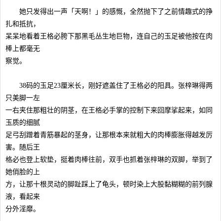
她只发得出一声「天啊！」的感慨，全然抛下了之前情趣式的挣
扎和抵抗，
呆呆地看着王格必胯下那黑毛丛生地巨物，连自己的玉足被他按在肉
棒上都毫无
察觉。
38码的玉足23厘米长，刚好遮盖住了王格必的阳具。张梓琳得两
只美脚一左
一右夹住那粗壮的阴茎，在王格必手掌的控制下来回摩挲起来，如同
玉质的细腻
足弓刮蹭着青筋暴起的茎身，让那根本来就粗大的肉棒膨胀得越发厉
害。随后王
格必也登上软垫，挺着肉棒往前，双手也抓着张梓琳的双脚，举到了
她俏脸的上
方，让那十根灵动的脚趾踩上了龟头，顿时染上大股黏糊糊的前列腺
液，看起来
分外淫靡。