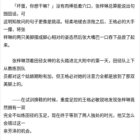
「坏蛋，你想干嘛？」没有肉棒抵着穴口，张梓琳总算能说出句
囫囵话，可
这明知故问的句子更像是挑逗。轻柔地褪去凉拖之后，王格必的大手
一攥，将张
梓琳的两只美脚摆成脚心相对的姿态然后张大嘴巴一口吞下品尝了起
来。
张梓琳顶着田径女神的名头踏进北大附中的第一天，田径队上下
从教练到队
员都对这个姑娘期盼有加，但王格必对她的注意力全都是放到了那双
美脚上的。
——在试训换鞋的时候，重度足控的王格必敏锐地发现张梓琳竟
然拥有一双
完全不似练田径的玉足，现在终于等到了两人独处的时光，他又怎么
会错过这一
亲芳泽的机会。