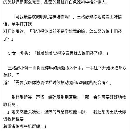
的美腿还是娜么完美，晶莹的脚趾在白色凉拖中格外诱人。
「可我最喜欢的明明是梓琳你啊！」王格必熟练地说着土味情
话，单手打开饮
料开始啜饮，「我记得你以前不是学跳舞的嘛，怎么又改练上田径
了？」
少女一侧头：「跳着跳着觉得没意思就去练田径了呗！」
王格必小臂一圈将张梓琳的娇躯揽入怀中，一手往下开始抚摸那双
美腿，问
道：「需要我帮你协调过栏时候摆动腿和起跨腿的配合吗？」
张梓琳娇笑一声将一缕碎发别到耳后：「那一会你可要好好地教
教我啊…
…」她突然低头凑近，温热的气息拂过他耳廓，「我还想向王队长你
请教跨栏要
着重锻炼哪些肌群呢！」