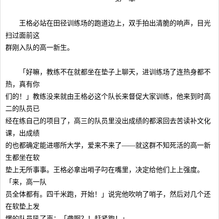
王格必站在田径训练场的跑道边上，双手拍出清脆的响声，目光
扫过面前这
群刚入队的高一新生。
「好嘛，教练不在就都坐在垫子上聊天，进训练场了连热身都不
热，真有你
们的！」教练没来就由王格必这个队长来督促大家训练，他来到时高
二的队员已
经在练自己的项目了，高三的队员里没出成绩的都滚回去苦读补文化
课，出成绩
的也都确定能进哪所大学，爱来不来了——就这群不知死活的高一新
生都坐在软
垫上无所事事。王格必拿出哨子叼在嘴里，决定给他们上上强度。
「来，高一队
员全体都有。四千米跑，开始！」说完他吹响了哨子，然后对几个还
在软垫上发
愣的队员吼了声：「聋啊？！赶紧跑！」