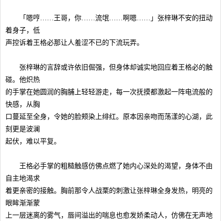
「嗯哼……王哥，你……流氓……啊嗯……」张梓琳不安的扭动
着身子，低
声控诉着王格必那让人羞涩不已的下流玩弄。
张梓琳的言辞或许依旧倔强，但身体却诚实地回应着王格必的触
碰。他炽热
的手掌在她圆润的胸脯上轻轻游走，每一次抚摸都激起一阵电流般的
快感，从胸
口蔓延至全身，令她的脸颊染上绯红。原本因亲吻而荡漾的心湖，此
刻更是波澜
起伏，难以平复。
王格必手掌的粗糙触感仿佛点燃了她内心深处的渴望，身体不由
自主地渴求
着更亲密的接触。胸前那令人战栗的刺激让张梓琳全身发热，明亮的
眼眸渐渐蒙
上一层迷离的雾气，唇间溢出的喘息也愈发娇柔动人，仿佛在无声地