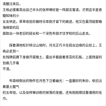
清醒过来后，
王格必搂着高出自己半头的张梓琳好是一阵甜言蜜语，才把这半是食
髓知味的小
女友哄走。草草收拾好器材仓库刚才留下的痕迹，他又在最顶层那箱
海绵垫的后
面取出一块老旧的砚台和一个深色布袋才往学校的后山走去。
踩着满地松针转过山坳时，月光正巧卡在砚台边缘的云纹上，王
格必走到一
处残碑前蹲下身拨开腐殖土，露出半截嵌着青苔的石板，上面残留的
划痕几乎看
不清。
布袋倾倒出的物件在月色下泛着幽光：一盒磨好的朱砂，依旧沾
着墓土腥气
的五帝钱，以及张梓琳训练时掉落的发圈，还有刚刚擦拭春潮用的毛
巾。