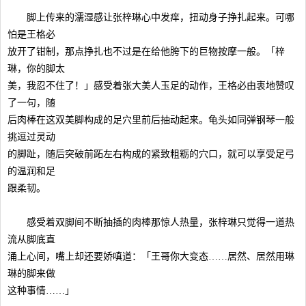
脚上传来的濡湿感让张梓琳心中发痒，扭动身子挣扎起来。可哪
怕是王格必
放开了钳制，那点挣扎也不过是在给他胯下的巨物按摩一般。「梓
琳，你的脚太
美，我忍不住了！」感受着张大美人玉足的动作，王格必由衷地赞叹
了一句，随
后肉棒在这双美脚构成的足穴里前后抽动起来。龟头如同弹钢琴一般
挑逗过灵动
的脚趾，随后突破前跖左右构成的紧致粗粝的穴口，就可以享受足弓
的温润和足
跟柔韧。
感受着双脚间不断抽插的肉棒那惊人热量，张梓琳只觉得一道热
流从脚底直
涌上心间，嘴上却还要娇嗔道：「王哥你大变态……居然、居然用琳
琳的脚来做
这种事情……」