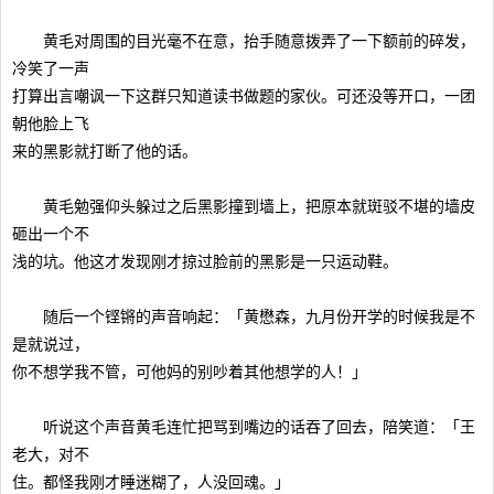
黄毛对周围的目光毫不在意，抬手随意拨弄了一下额前的碎发，
冷笑了一声
打算出言嘲讽一下这群只知道读书做题的家伙。可还没等开口，一团
朝他脸上飞
来的黑影就打断了他的话。
黄毛勉强仰头躲过之后黑影撞到墙上，把原本就斑驳不堪的墙皮
砸出一个不
浅的坑。他这才发现刚才掠过脸前的黑影是一只运动鞋。
随后一个铿锵的声音响起：「黄懋森，九月份开学的时候我是不
是就说过，
你不想学我不管，可他妈的别吵着其他想学的人！」
听说这个声音黄毛连忙把骂到嘴边的话吞了回去，陪笑道：「王
老大，对不
住。都怪我刚才睡迷糊了，人没回魂。」