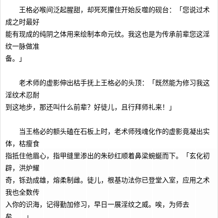
王格必喉间泛起腥甜，却死死攥住开始反噬的砚台：「您说过术
成之时最好
能有现成的纯阴之体用来绘制本命元纹。我这也是为传承前辈您这淫
纹一脉做准
备。」
老术师的虚影伸出枯手抚上王格必的头顶：「既然能为修习我这
淫纹术忍耐
到这地步，那还叫什么前辈？好徒儿，且行拜师礼来！」
当王格必的额头磕在石板上时，老术师残魂化作的虚影竟凝出实
体，枯瘦食
指抵住他眉心，指甲缝里渗出的朱砂红顺着鼻梁蜿蜒而下。「玄化初
辟，洪炉耀
奇，铄劲成雄，熔柔制雌。徒儿，根基功法你已登堂入室，应用之术
我也全数传
入你的识海，记得勤加修习，早日一展淫纹之威。唉，为师去
矣……」