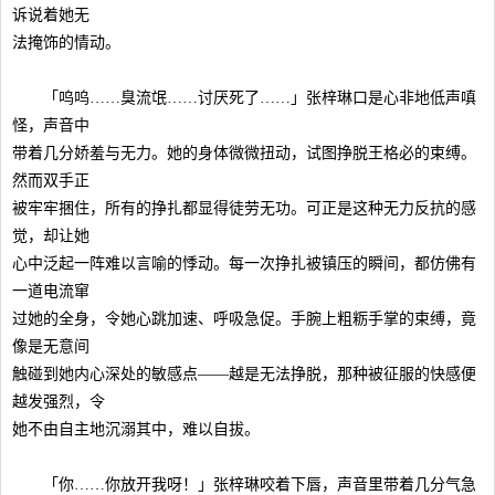
诉说着她无
法掩饰的情动。
「呜呜……臭流氓……讨厌死了……」张梓琳口是心非地低声嗔
怪，声音中
带着几分娇羞与无力。她的身体微微扭动，试图挣脱王格必的束缚。
然而双手正
被牢牢捆住，所有的挣扎都显得徒劳无功。可正是这种无力反抗的感
觉，却让她
心中泛起一阵难以言喻的悸动。每一次挣扎被镇压的瞬间，都仿佛有
一道电流窜
过她的全身，令她心跳加速、呼吸急促。手腕上粗粝手掌的束缚，竟
像是无意间
触碰到她内心深处的敏感点——越是无法挣脱，那种被征服的快感便
越发强烈，令
她不由自主地沉溺其中，难以自拔。
「你……你放开我呀！」张梓琳咬着下唇，声音里带着几分气急