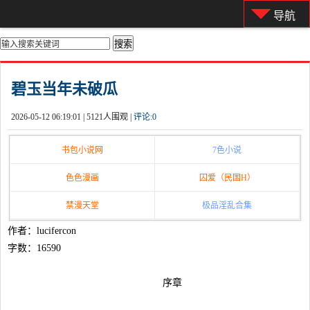
导航
你的位置：
首页
>
都市激情
碧玉当年未破瓜
2026-05-12 06:19:01 |
5121人围观 |
评论:
0
书包小说网
7色小说
色色漫画
囚爱（民国H）
禁漫天堂
极品淫乱合集
作者：lucifercon
字数：16590
序章