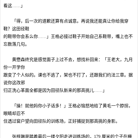
看这……」
「得，后一次的道歉还算有点诚意。再说我还能真让你给我穿
鞋？这田径鞋
的鞋带你会系么你……」王格必接过鞋子开始自己系鞋带，嘴上也不
忘数落几句。
黄懋森终究是感觉面子上过不去，想找补回来：「王老大，九月
份一开学你
跟变了个人似的。课也不逃了，架也不打了，还跟我们约法三章。据
说你这改邪
归正洗心革面全都是因为田径队新来的那高挑儿……」
「操！就他妈你小子话多！」王格必恼怒地给了黄毛一个脖拐，
眼睛却忍不
住透过窗户望向田径队的训练场，正好捕捉到那高挑的身影。
张梓琳是踏着最后一缕夕阳走进训练场的，179 厘米的个子在栅