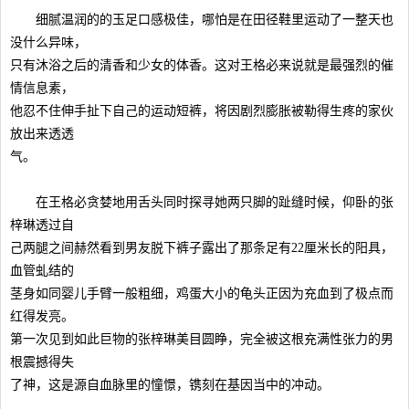
细腻温润的的玉足口感极佳，哪怕是在田径鞋里运动了一整天也
没什么异味，
只有沐浴之后的清香和少女的体香。这对王格必来说就是最强烈的催
情信息素，
他忍不住伸手扯下自己的运动短裤，将因剧烈膨胀被勒得生疼的家伙
放出来透透
气。
在王格必贪婪地用舌头同时探寻她两只脚的趾缝时候，仰卧的张
梓琳透过自
己两腿之间赫然看到男友脱下裤子露出了那条足有22厘米长的阳具，
血管虬结的
茎身如同婴儿手臂一般粗细，鸡蛋大小的龟头正因为充血到了极点而
红得发亮。
第一次见到如此巨物的张梓琳美目圆睁，完全被这根充满性张力的男
根震撼得失
了神，这是源自血脉里的憧憬，镌刻在基因当中的冲动。