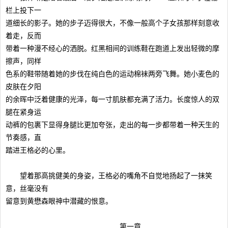
栏上投下一
道细长的影子。她的步子迈得很大，不像一般高个子女孩那样刻意收
着走，反而
带着一种漫不经心的洒脱。红黑相间的训练鞋在跑道上发出轻微的摩
擦声，同样
色系的鞋带随着她的步伐在纯白色的运动棉袜两旁飞舞。她小麦色的
皮肤在夕阳
的余晖中泛着健康的光泽，每一寸肌肤都充满了活力。长度惊人的双
腿在紧身运
动裤的包裹下显得身腿比更加夸张，走出的每一步都带着一种天生的
节奏感，直
踏进王格必的心里。
望着那高挑健美的身姿，王格必的嘴角不自觉地扬起了一抹笑
意，丝毫没有
留意到黄懋森眼神中潜藏的恨意。
第一章