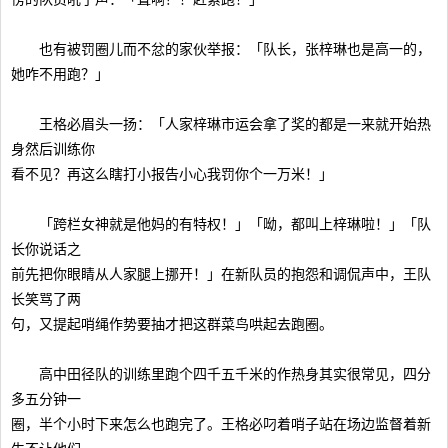
也有被罚圈儿而不忿的家伙举报：「队长，张梓琳也是高一的，
她咋不用跑？」
王格必眉头一扬：「人家梓琳市运会拿了奖的都是一来就开始热
身然后训练你
看不见？再这么瞎打小报告小心我罚你个一万米！」
「跨栏女神就是他妈的有特权！」「呦，都叫上梓琳啦！」「队
长你说话之
前先把你眼睛从人家腿上挪开！」在新队员的抱怨和调侃声中，王队
长笑骂了两
句，又提起哨绳作势要抽才把这群菜鸟哄起去跑圈。
高中田径队的训练里跑个四千五千米的作热身其实很常见，四分
多五分钟一
圈，半个小时下来怎么也跑完了。王格必叼着哨子站在场边监督着新