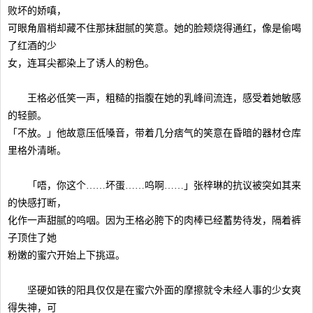
败坏的娇嗔，
可眼角眉梢却藏不住那抹甜腻的笑意。她的脸颊烧得通红，像是偷喝
了红酒的少
女，连耳尖都染上了诱人的粉色。
王格必低笑一声，粗糙的指腹在她的乳峰间流连，感受着她敏感
的轻颤。
「不放。」他故意压低嗓音，带着几分痞气的笑意在昏暗的器材仓库
里格外清晰。
「唔，你这个……坏蛋……呜啊……」张梓琳的抗议被突如其来
的快感打断，
化作一声甜腻的呜咽。因为王格必胯下的肉棒已经蓄势待发，隔着裤
子顶住了她
粉嫩的蜜穴开始上下挑逗。
坚硬如铁的阳具仅仅是在蜜穴外面的摩擦就令未经人事的少女爽
得失神，可