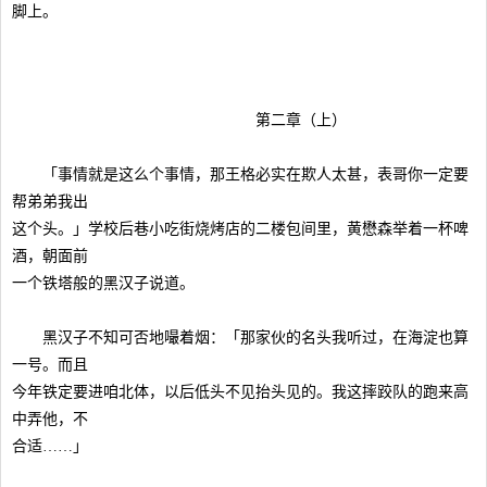
脚上。
第二章（上）
「事情就是这么个事情，那王格必实在欺人太甚，表哥你一定要
帮弟弟我出
这个头。」学校后巷小吃街烧烤店的二楼包间里，黄懋森举着一杯啤
酒，朝面前
一个铁塔般的黑汉子说道。
黑汉子不知可否地嘬着烟：「那家伙的名头我听过，在海淀也算
一号。而且
今年铁定要进咱北体，以后低头不见抬头见的。我这摔跤队的跑来高
中弄他，不
合适……」