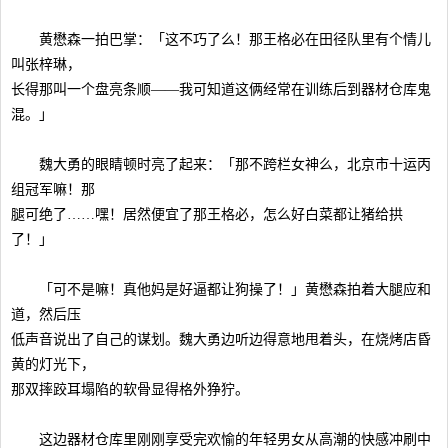
黄懋森一拍巴掌：「这不巧了么！那王格必在田径队里有个情儿
叫张梓琳，
长得那叫一个盘亮条顺——我可知道这俩经常在训练后到器材仓库鬼
混。」
魏大勇的眼睛顿时亮了起来：「那不跨栏女神么，北京市十运丙
组冠军嘛！那
腿可绝了……嘿！居然便宜了那王格必，怎么好白菜都让猪给拱
了！」
「可不是嘛！真他妈是好逼都让狗操了！」黄懋森拍着大腿应和
道，然后压
低声音说出了自己的谋划。魏大勇边听边得意地甩着头，在烧烤店昏
黄的灯光下，
那双摔跤耳塌陷的软骨显得格外狰狞。
这边器材仓库里刚刚享受完欢愉的年轻男女从高潮的快感冲刷中