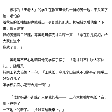
被称为「王老大」的学生在教室里最后一排的另一边，平头国字
脸，哪怕穿
着秋装的长袖校服也能看出一身虬结的肌肉。扔完鞋之后他坐了下
来，那只没穿
鞋的脚翘着二郎腿，等黄毛辩解完才冷哼一声：「念在你是初犯，给
大家伙道个
歉就了事。」
黄毛漫不经心地朝其他同学摆了摆手：「刚才对不住啦大家伙
儿。」随后又
转向王老大谄媚了一句，「王队长，今儿个田径队不训练吗？眼瞅正
好饭点儿了
咱学校后面小吃街去撮一顿？」
「谁他妈说不训练？只是我的鞋——」王老大揶揄地拖长了音，
用下巴努了
一下地上的鞋子。「捡过来给我穿上。」