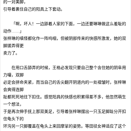
的一对美脚，
引导着裹住自己的阳具上下套动。
「啊，坏人！一边舔着人家的下面，一边还要琳琳做这么羞耻的
动作……」
张梓琳的嗔怪都化作一阵呜咽，但被阴部传来的快感所激发，她的双
脚搓弄得更
卖力了。
在用口舌舔弄的时候，王格必发现只要自己整个含住她的阴阜用
力嘬，双脚
必定会拼命夹紧，而当自己的舌尖翻开阴道内的一处褶皱时，张梓琳
会爽得连脚
趾都死死地往下扣住。感觉阳具的快感也积累得差不多，他忽然萌生
一个想法，
于是再次伸手抚上那双美足，引导着张梓琳摆出一只玉足脚趾分开扣
住龟头下的
环沟另一只脚覆盖在龟头上来回摩挲的姿势。等田径女神适应了这个